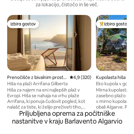
za lokacijo, čistočo in še več.
Izbira gostov
Izbira gostov
Izbira gostov
Najbolj priljublje
Prenočišče z bivalnim prosto
Povprečna ocena: 4,9 od 5, št.
4,9 (320)
Kupolasta hiša v 
rom v mestu Aljezur
Hiša na plaži Arrifana Gilberta
Eko kupola v gozd
Hiša za najem na eni najlepših plaž v
Mirna kupolasta hiš
Evropi. Hiša se nahaja na vrhu plaže
zasebno plažo – 15 minu
Arrifana, ki ponuja čudovit pogled, kot
v mirno kupolasto 
nalašč za tiste, ki želijo preživeti tiho,
obali Algarve. Pre
Priljubljena oprema za počitniške
prefinjeno in sproščujoče bivanje ob
sončna energija in
morju. Plaža Arrifana je tudi idealen kraj
ponuja preprosto,
nastanitve v kraju Barlavento Algarvio
za tiste, ki iščejo stik z naravo in najti
zunanjo kuhinjo, to
nova doživetja, kot so deskanje, ribolov,
prijaznim kompost