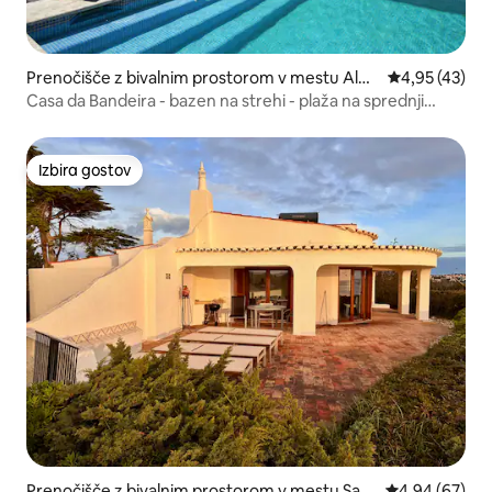
Prenočišče z bivalnim prostorom v mestu Albu
Povprečna oce
4,95 (43)
feira
Casa da Bandeira - bazen na strehi - plaža na sprednji
strani
Izbira gostov
Izbira gostov
Prenočišče z bivalnim prostorom v mestu Sagr
Povprečna oce
4,94 (67)