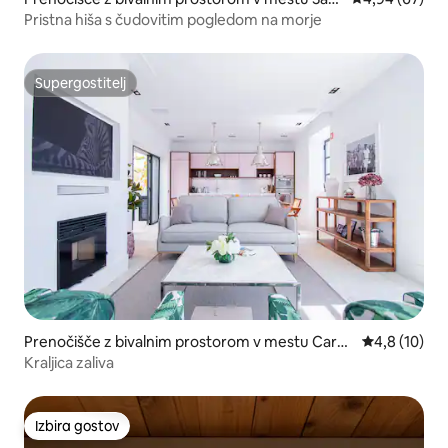
es
Pristna hiša s čudovitim pogledom na morje
Supergostitelj
Supergostitelj
Prenočišče z bivalnim prostorom v mestu Carvo
Povprečna oc
4,8 (10)
eiro
Kraljica zaliva
Izbira gostov
Izbira gostov