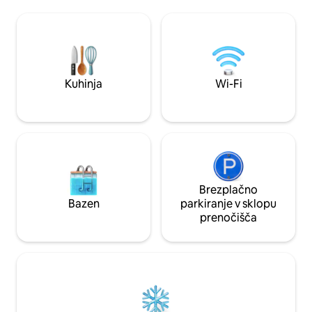
potapljanje, med drugim. Arrifana je
Mirna, skoraj zase
svetovna referenca za deskanje,
le 15 minut hoje 
valovanje je zelo dosledno skozi vse leto
vegetacijo. Prebudite se ob nežni jutranji
in z veliko kakovostjo. Zato je odlično za
svetlobi, raziščite
vse vrste deskarjev, od začetnikov do
v plavanju, spreho
naprednih. Plaža je tudi idealna izbira za
čudovitih sončnih
družine z otroki.
Kuhinja
Wi-Fi
Brezplačno
Bazen
parkiranje v sklopu
prenočišča