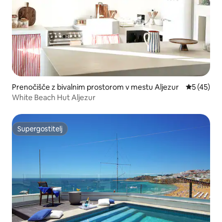
Prenočišče z bivalnim prostorom v mestu Aljezur
Povprečna 
5 (45)
White Beach Hut Aljezur
Supergostitelj
Supergostitelj