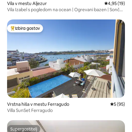
Vila v mestu Aljezur
Povprečna oce
4,95 (19)
Vila Izabel s pogledom na ocean | Ogrevani bazen | Sončni
zahod
Izbira gostov
Najbolj priljubljena prenočišča z značko »Izbira gostov«
Vrstna hiša v mestu Ferragudo
Povprečna 
5 (95)
Villa SunSet Ferragudo
Supergostitelj
Supergostitelj