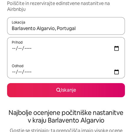
Poiščite in rezervirajte edinstvene nastanitve na
Airbnbju
Lokacija
Ko so rezultati na voljo, krmarite s puščičnima tipkama gor in dol
Prihod
Odhod
Iskanje
Najbolje ocenjene počitniške nastanitve
v kraju Barlavento Algarvio
Gostje se strinjajo: ta prenočišča imajo visoke ocene