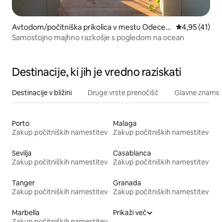
Avtodom/počitniška prikolica v mestu Odeceix
Povprečna oce
4,95 (41)
e
Samostojno majhno razkošje s pogledom na ocean
Destinacije, ki jih je vredno raziskati
Destinacije v bližini
Druge vrste prenočišč
Glavne znamenit
Porto
Malaga
Zakup počitniških namestitev
Zakup počitniških namestitev
Sevilja
Casablanca
Zakup počitniških namestitev
Zakup počitniških namestitev
Tanger
Granada
Zakup počitniških namestitev
Zakup počitniških namestitev
Marbella
Prikaži več
Zakup počitniških namestitev