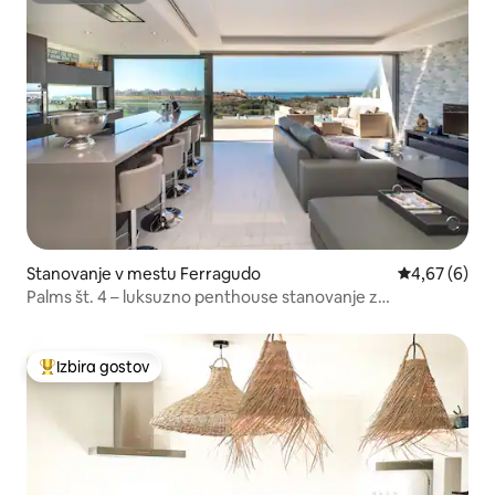
Stanovanje v mestu Ferragudo
Povprečna oc
4,67 (6)
Palms št. 4 – luksuzno penthouse stanovanje z
neskončnim bazenom
Izbira gostov
Najbolj priljubljena prenočišča z značko »Izbira gostov«