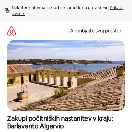
Preskoči
Nekatere informacije so bile samodejno prevedene. 
Prikaži 
na
izvirnik
vsebino
Airbnbjajte svoj prostor
Zakupi počitniških nastanitev v kraju:
Barlavento Algarvio