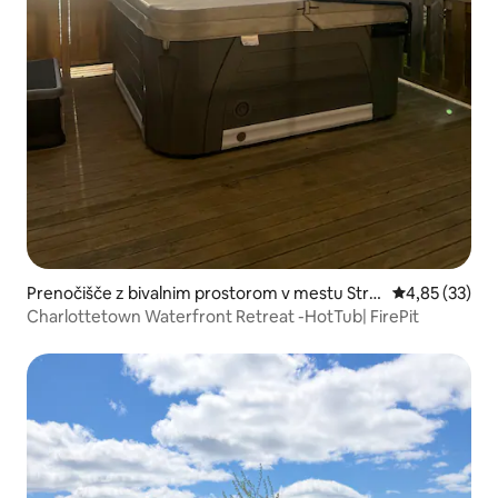
Prenočišče z bivalnim prostorom v mestu Stra
Povprečna oce
4,85 (33)
tford
Charlottetown Waterfront Retreat -HotTub| FirePit