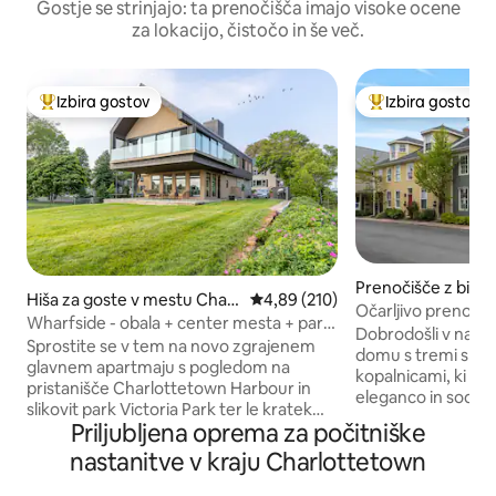
Gostje se strinjajo: ta prenočišča imajo visoke ocene
za lokacijo, čistočo in še več.
Izbira gostov
Izbira gostov
Najbolj priljubljena prenočišča z značko »Izbira gostov«
Najbolj priljublje
Prenočišče z bival
Hiša za goste v mestu Charl
Povprečna ocena: 4,89 od 5, št.
4,89 (210)
rom v mestu Char
Očarljivo prenočiš
ottetown
Wharfside - obala + center mesta + park
Dobrodošli v naš
Victoria
Sprostite se v tem na novo zgrajenem
domu s tremi spaln
glavnem apartmaju s pogledom na
kopalnicami, ki z
pristanišče Charlottetown Harbour in
eleganco in sodob
slikovit park Victoria Park ter le kratek
lesena tla in izpos
Priljubljena oprema za počitniške
sprehod do trgovin in restavracij v
izpostavljajo nje
središču mesta. Sodobna arhitektura v
nastanitve v kraju Charlottetown
Od živahnih butikov
najboljši luči, to podstrešje ni prihranilo
v središču mesta va
nobenih stroškov. Okna od tal do stropa