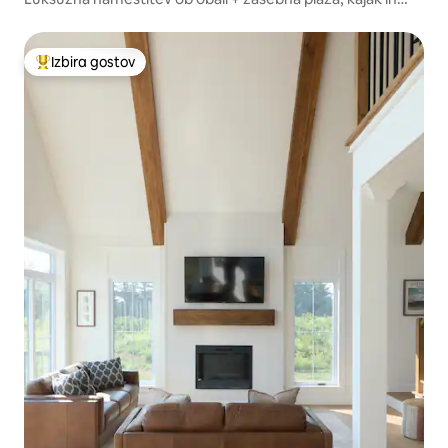
pedalin
Izbira gostov
Najbolj priljubljena prenočišča z značko »Izbira gostov«