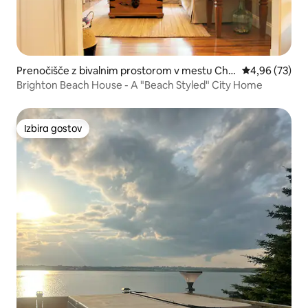
Prenočišče z bivalnim prostorom v mestu Cha
Povprečna oce
4,96 (73)
rlottetown
Brighton Beach House - A "Beach Styled" City Home
Izbira gostov
Izbira gostov