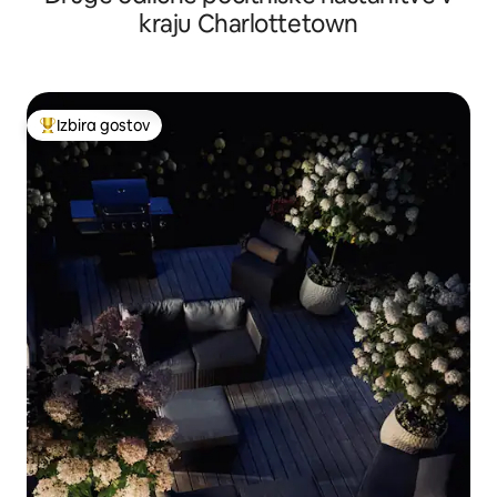
kraju Charlottetown
Izbira gostov
Najbolj priljubljena prenočišča z značko »Izbira gostov«