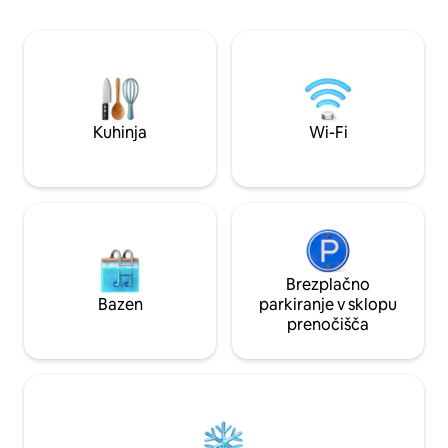
sprehod. Ljubitelji
gledajo na jadrnice in sončne zahode. To
bližnjo obalo in sp
prenočišče je opremljeno z vrhunskimi
Park. Zasebno dvor
napravami, marmornimi pulti, razkošno
drugem nadstropj
posteljnino in veliko zakonsko posteljo za
prostore za sprosti
resnično miren spanec in bivanje.
idealno za ustvarj
Številka dovoljenja 4000033
spominov.
Kuhinja
Wi-Fi
Brezplačno
Bazen
parkiranje v sklopu
prenočišča