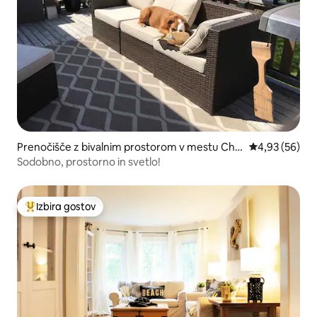
Prenočišče z bivalnim prostorom v mestu Cha
Povprečna oce
4,93 (56)
rlottetown
Sodobno, prostorno in svetlo!
Izbira gostov
Najbolj priljubljena prenočišča z značko »Izbira gostov«