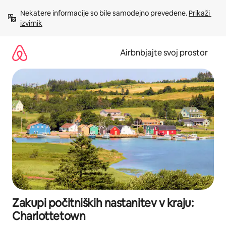
Preskoči
Nekatere informacije so bile samodejno prevedene. 
Prikaži 
na
izvirnik
vsebino
Airbnbjajte svoj prostor
Zakupi počitniških nastanitev v kraju:
Charlottetown