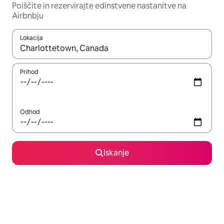
Poiščite in rezervirajte edinstvene nastanitve na
Airbnbju
Lokacija
Ko so rezultati na voljo, krmarite s puščičnima tipkama gor in dol
Prihod
Odhod
Iskanje