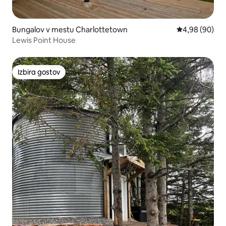
Bungalov v mestu Charlottetown
Povprečna ocen
4,98 (90)
Lewis Point House
Izbira gostov
Izbira gostov