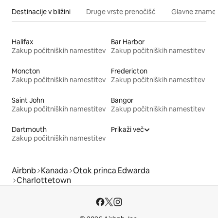
Destinacije v bližini
Druge vrste prenočišč
Glavne znamenit
Halifax
Bar Harbor
Zakup počitniških namestitev
Zakup počitniških namestitev
Moncton
Fredericton
Zakup počitniških namestitev
Zakup počitniških namestitev
Saint John
Bangor
Zakup počitniških namestitev
Zakup počitniških namestitev
Dartmouth
Prikaži več
Zakup počitniških namestitev
Airbnb
Kanada
Otok princa Edwarda
Charlottetown