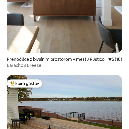
Prenočišče z bivalnim prostorom v mestu Rustico
Povprečna 
5 (18)
Barachois Breeze
Izbira gostov
Najbolj priljubljena prenočišča z značko »Izbira gostov«