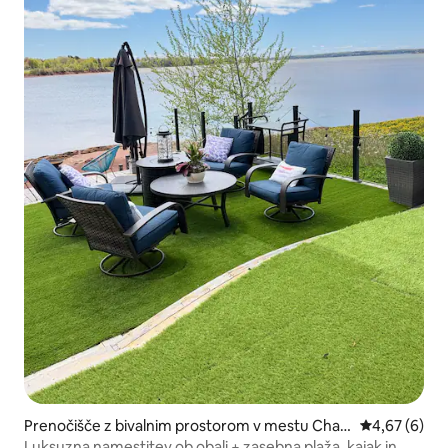
Prenočišče z bivalnim prostorom v mestu Charl
Povprečna oc
4,67 (6)
ottetown
Luksuzna namestitev ob obali + zasebna plaža, kajak in