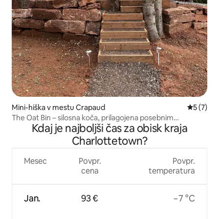
Mini-hiška v mestu Crapaud
Povprečna
5 (7)
The Oat Bin – silosna koča, prilagojena posebnim
Kdaj je najboljši čas za obisk kraja
potrebam, z masažno kadjo
Charlottetown?
Mesec
Povpr.
Povpr.
cena
temperatura
Jan.
93 €
−7 °C