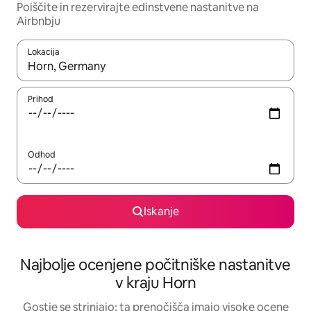
Poiščite in rezervirajte edinstvene nastanitve na
Airbnbju
Lokacija
Ko so rezultati na voljo, krmarite s puščičnima tipkama gor in dol
Prihod
Odhod
Iskanje
Najbolje ocenjene počitniške nastanitve
v kraju Horn
Gostje se strinjajo: ta prenočišča imajo visoke ocene