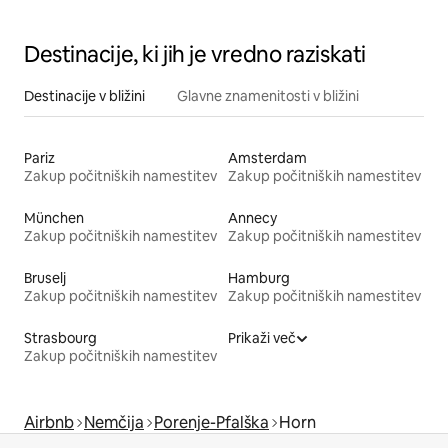
Destinacije, ki jih je vredno raziskati
Destinacije v bližini
Glavne znamenitosti v bližini
Pariz
Amsterdam
Zakup počitniških namestitev
Zakup počitniških namestitev
München
Annecy
Zakup počitniških namestitev
Zakup počitniških namestitev
Bruselj
Hamburg
Zakup počitniških namestitev
Zakup počitniških namestitev
Strasbourg
Prikaži več
Zakup počitniških namestitev
Airbnb
Nemčija
Porenje-Pfalška
Horn