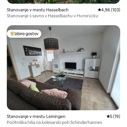
Stanovanje v mestu Hasselbach
Povprečna ocen
4,96 (103)
Stanovanje s savno v Hasselbachu v Hunsrücku
Izbira gostov
Najbolj priljubljena prenočišča z značko »Izbira gostov«
Stanovanje v mestu Leiningen
Povprečna 
5 (19)
Počitniška hiša na kolesarski poti Schinderhannes