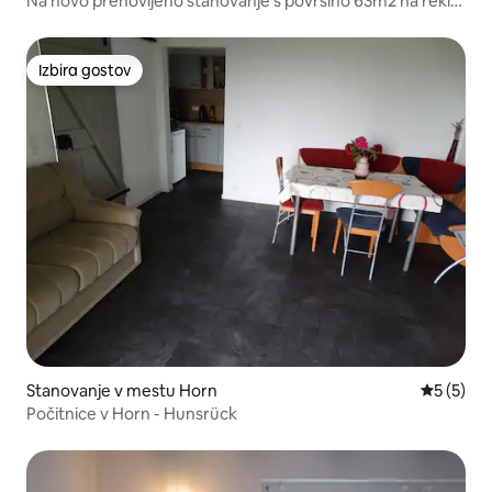
Na novo prenovljeno stanovanje s površino 63m2 na reki
Soonwald
Izbira gostov
Izbira gostov
Stanovanje v mestu Horn
Povprečna
5 (5)
Počitnice v Horn - Hunsrück