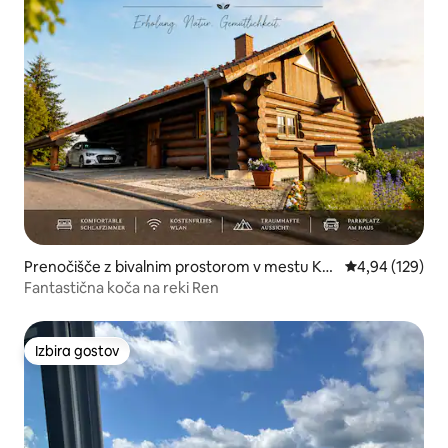
Prenočišče z bivalnim prostorom v mestu Ka
Povprečna ocen
4,94 (129)
mp-Bornhofen
Fantastična koča na reki Ren
Izbira gostov
Izbira gostov