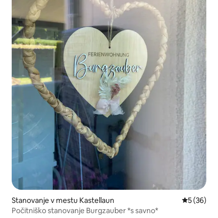
Stanovanje v mestu Kastellaun
Povprečna 
5 (36)
Počitniško stanovanje Burgzauber *s savno*