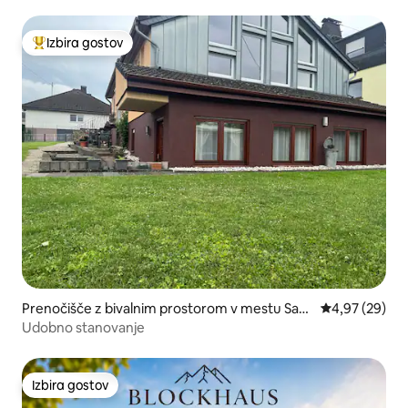
Izbira gostov
Najbolj priljubljena prenočišča z značko »Izbira gostov«
Prenočišče z bivalnim prostorom v mestu San
Povprečna oce
4,97 (29)
kt Goar
Udobno stanovanje
Izbira gostov
Izbira gostov