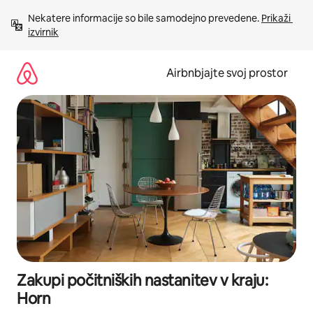
Preskoči
Nekatere informacije so bile samodejno prevedene. 
Prikaži 
na
izvirnik
vsebino
Airbnbjajte svoj prostor
Zakupi počitniških nastanitev v kraju:
Horn