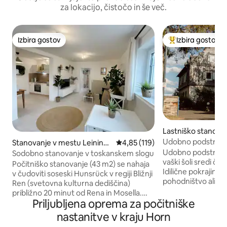
za lokacijo, čistočo in še več.
Izbira gostov
Izbira gostov
Izbira gostov
Najbolj priljublje
Lastniško stanova
u Riegenroth
Udobno podstrešno
Stanovanje v mestu Leining
Povprečna ocena: 4,85 od 5, št.
4,85 (119)
vaški šoli
en
Udobno podstrešno
Sodobno stanovanje v toskanskem slogu
vaški šoli sredi č
Počitniško stanovanje (43 m2) se nahaja
Idilične pokrajine 
v čudoviti soseski Hunsrück v regiji Bližnji
pohodništvo ali kol
Ren (svetovna kulturna dediščina)
izletniške destinac
približno 20 minut od Rena in Mosella.
Od fantastičnih po
Priljubljena oprema za počitniške
Poleg tihe lokacije lahko uživate tudi v
visečega mostu »Ge
hitrem dostopu do A61 (približno 5
nastanitve v kraju Horn
odkrijete in počnet
minut), da odkrijete regijo s številnimi