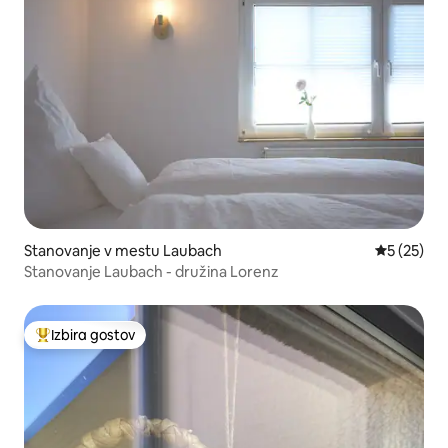
Stanovanje v mestu Laubach
Povprečna 
5 (25)
Stanovanje Laubach - družina Lorenz
Izbira gostov
Najbolj priljubljena prenočišča z značko »Izbira gostov«