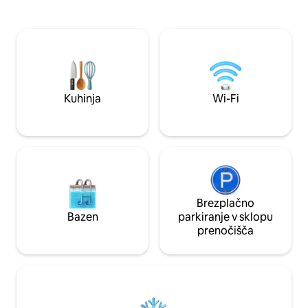
Stanovanje ima dve
kulturnimi in pohodniškimi možnostmi
eno kopalnico. Na 
38 km dolg Schinderhannesradweg vodi
postelja, ena enojn
skozi Leiningen. - viseči most z vrvjo
raztegljiv kavč. Vrt
Geierlay (25 mns) - Letališče Hahn -
lahko uporablja p
Loreley (15 min ) - Vinski festivali in Ren v
plamenu v bližini
Kuhinja
Wi-Fi
Brezplačno
Bazen
parkiranje v sklopu
prenočišča