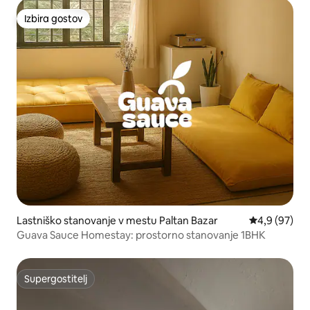
Izbira gostov
Izbira gostov
Lastniško stanovanje v mestu Paltan Bazar
Povprečna oc
4,9 (97)
Guava Sauce Homestay: prostorno stanovanje 1BHK
Supergostitelj
Supergostitelj