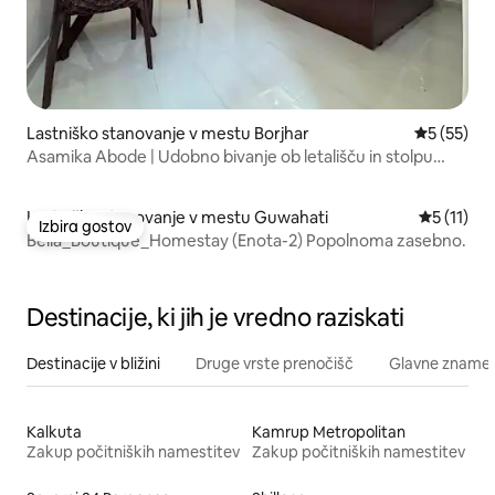
Lastniško stanovanje v mestu Borjhar
Povprečna 
5 (55)
Asamika Abode | Udobno bivanje ob letališču in stolpu
Ecom
Lastniško stanovanje v mestu Guwahati
Povprečna 
5 (11)
Izbira gostov
Izbira gostov
Bella_Boutique_Homestay (Enota-2) Popolnoma zasebno.
Destinacije, ki jih je vredno raziskati
Destinacije v bližini
Druge vrste prenočišč
Glavne znamenit
Kalkuta
Kamrup Metropolitan
Zakup počitniških namestitev
Zakup počitniških namestitev