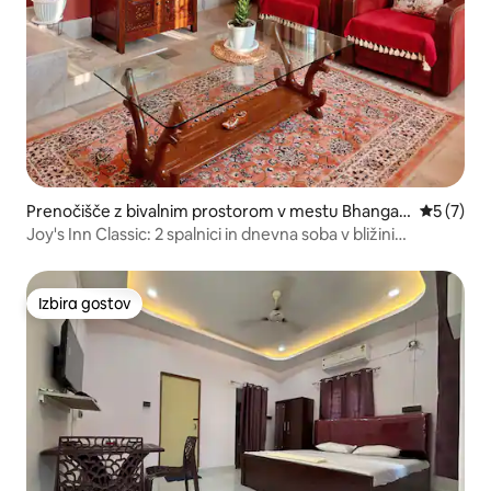
Prenočišče z bivalnim prostorom v mestu Bhangag
Povprečna
5 (7)
arh
Joy's Inn Classic: 2 spalnici in dnevna soba v bližini
bolnišnice Nemcare
Izbira gostov
Izbira gostov