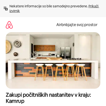
Preskoči
Nekatere informacije so bile samodejno prevedene. 
Prikaži 
na
izvirnik
vsebino
Airbnbjajte svoj prostor
Zakupi počitniških nastanitev v kraju:
Kamrup