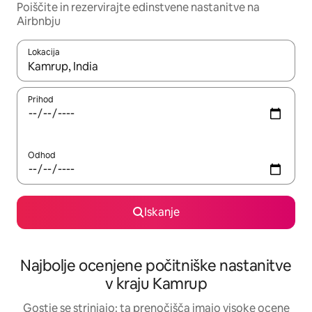
Poiščite in rezervirajte edinstvene nastanitve na
Airbnbju
Lokacija
Ko so rezultati na voljo, krmarite s puščičnima tipkama gor in dol
Prihod
Odhod
Iskanje
Najbolje ocenjene počitniške nastanitve
v kraju Kamrup
Gostje se strinjajo: ta prenočišča imajo visoke ocene