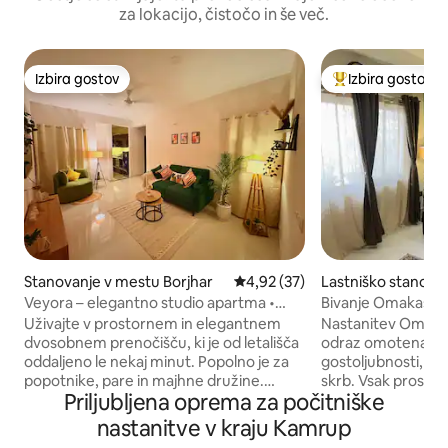
za lokacijo, čistočo in še več.
Izbira gostov
Izbira gostov
Izbira gostov
Najbolj priljublje
Stanovanje v mestu Borjhar
Povprečna ocena: 4,92 od 5, št
4,92 (37)
Lastniško stanova
u Silphukuri
Veyora – elegantno studio apartma •
Bivanje Omakase (
klimatska naprava, Wi-Fi, razgled in
doživetje bivanja
Uživajte v prostornem in elegantnem
Nastanitev Omakas
udobje
dvosobnem prenočišču, ki je od letališča
odraz omotenashij
oddaljeno le nekaj minut. Popolno je za
gostoljubnosti, ki jo
popotnike, pare in majhne družine.
skrb. Vsak prostor
Priljubljena oprema za počitniške
Sprostite se na zasebnem balkonu s
oblikovan po navd
čudovitim razgledom na mokrišče in se
omakase, vsak deta
nastanitve v kraju Kamrup
sprostite v dveh klimatiziranih spalnicah
izbran. Tukaj razko