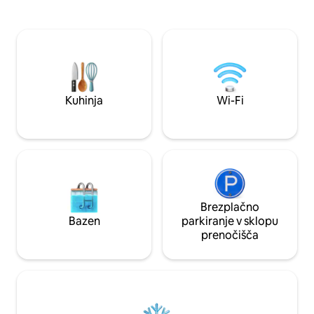
z udobnimi zakonskimi posteljami. V
je znak dobrodošli
dnevni sobi so udoben kavč, pametni
počasnejšem ritmu
televizor in prijeten kotiček s
notranjostjo, mirn
fotografijami. Visokohitrostni Wi-Fi in
diskretno in prisrč
veliko parkirišče prispevata k
to vaš drugi dom 
enostavnosti in udobju vašega bivanja.
združi s prefinjeno
Ustvarjeno za počasna jutra, mehko
deluje osebno! (Naše prenočišče je
svetlobo in trenutke, ko bi radi za vedno
objavljeno samo na
Kuhinja
Wi-Fi
ostali v tem občutku. Dobrodošli na
potovanju z Veyoro.
Brezplačno
Bazen
parkiranje v sklopu
prenočišča