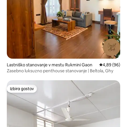
Lastniško stanovanje v mestu Rukmini Gaon
Povprečna ocen
4,89 (96)
Zasebno luksuzno penthouse stanovanje | Beltola, Ghy
Izbira gostov
Izbira gostov