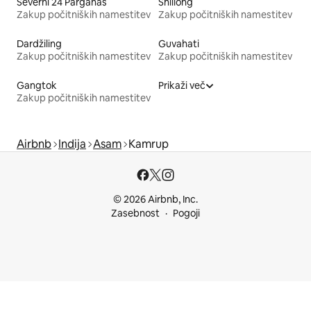
Severni 24 Parganas
Shillong
Zakup počitniških namestitev
Zakup počitniških namestitev
Dardžiling
Guvahati
Zakup počitniških namestitev
Zakup počitniških namestitev
Gangtok
Prikaži več
Zakup počitniških namestitev
Airbnb
Indija
Asam
Kamrup
© 2026 Airbnb, Inc.
Zasebnost
Pogoji