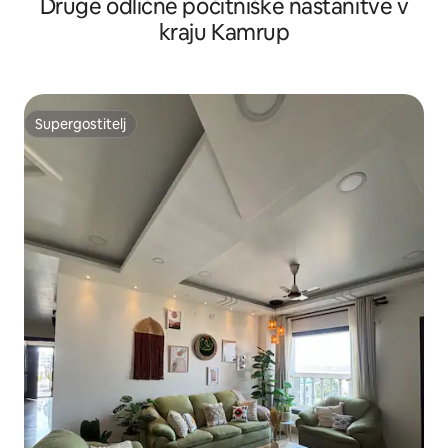
Druge odlične počitniške nastanitve v
kraju Kamrup
Supergostitelj
Supergostitelj