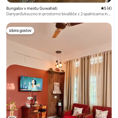
Bungalov v mestu Guwahati
Povprečna
5 (4)
Dariyan|luksuzno in prostorno bivališče z 2 spalnicama in
kuhinjo| S pogledom na reko
Izbira gostov
Izbira gostov