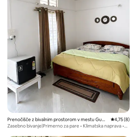
Prenočišče z bivalnim prostorom v mestu Guwa
Povprečna oc
4,75 (8)
hati
Zasebno bivanje|Primerno za pare • Klimatska naprava •
Samostojni vstop