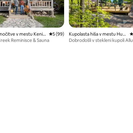
nočitve v mestu Kenil
Povprečna ocena: 5 od 5, št. mnenj: 99
5 (99)
Kupolasta hiša v mestu Hunt
P
sville
reek Reminisce & Sauna
Dobrodošli v stekleni kupoli All
Muskoka!
od 5, št. mnenj: 67