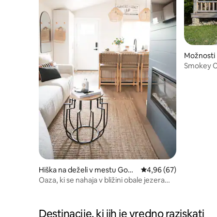
Možnosti 
worth
Smokey C
Hiška na deželi v mestu Gode
Povprečna ocena: 4,96 
4,96 (67)
rich
Oaza, ki se nahaja v bližini obale jezera
Huron
Destinacije, ki jih je vredno raziskati