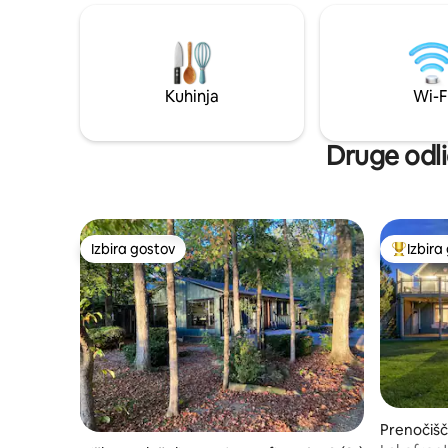
*Popolnoma opremljena kuhinja s
rokodelsk
starinskim štedilnikom/pečico *Osupljiv
spa, pomi
velik zastekljen zimski vrt *Centralna
namestite
klimatska naprava in ogrevanje *Kamini
opazujte z
na plin in les *Internetni dostop Bruce Tel
večerji v 
Kuhinja
Wi-F
* Masažna kad za 6 oseb *Ognjišče *2
uživajte v 
kajaka *1200 hektarjev urejenih poti v
sprehodite
pokrajinskem parku McGregor Point
Druge odli
Izbira gostov
Izbira
Izbira gostov
Najbolj 
Prenočišč