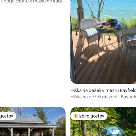
stu Town Of Plymp
 Lodge Estate z masažno kadjo,
od 5, št. mnenj: 31
ming
plažo
Hiška na deželi v mestu Bayfiel
Hiška na deželi ob vodi - Bayfiel
Huron
 gostov
Izbira gostov
priljubljena prenočišča z značko »Izbira gostov«
Najbolj priljubljena prenočišča 