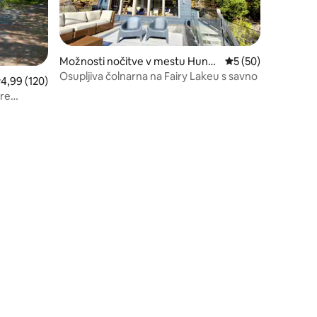
Možnosti nočitve v mestu Hunts
Povprečna ocena: 5
5 (50)
ville
Osupljiva čolnarna na Fairy Lakeu s savno
ovprečna ocena: 4,99 od 5, št. mnenj: 120
4,99 (120)
ure