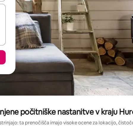
njene počitniške nastanitve v kraju Hu
strinjajo: ta prenočišča imajo visoke ocene za lokacijo, čistočo