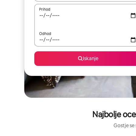
Prihod
Odhod
Iskanje
Najbolje oce
Gostje se 