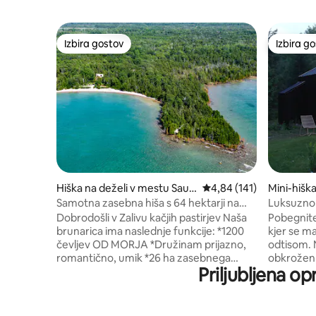
Izbira gostov
Izbira g
Izbira gostov
Izbira g
Hiška na deželi v mestu Saug
Povprečna ocena: 4,84 o
4,84 (141)
Mini-hišk
een Shores
Samotna zasebna hiša s 64 hektarji na
Luksuzno 
plaži
podežels
Dobrodošli v Zalivu kačjih pastirjev Naša
Pobegnite
brunarica ima naslednje funkcije: *1200
kjer se m
čevljev OD MORJA *Družinam prijazno,
odtisom. N
romantično, umik *26 ha zasebnega
obkrožen 
Priljubljena o
gozda, samotni zaliv na jezeru Huron *10
le 10 minu
spalnih mest (8 odraslih + 2 otroka na
Prebudite
futonu) *Popoln pogled na jezero in
ribnik, m
sončne zahode z prostorne terase
v vašem r