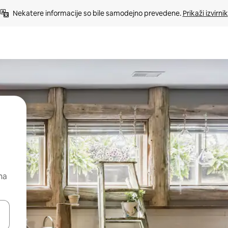
Nekatere informacije so bile samodejno prevedene. 
Prikaži izvirnik
na
kama gor in dol ali pa raziskujte z dotikom ali podrsljajem.