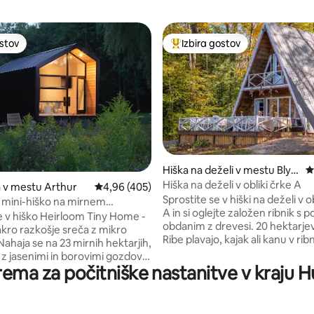
ostov
Izbira gostov
ostov
Najbolj priljubljena prenočišča 
Hiška na deželi v mestu Blyt
P
h
Hiška na deželi v obliki črke A
d 5, št. mnenj: 141
a v mestu Arthur
Povprečna ocena: 4,96 od 5, št. mnenj: 405
4,96 (405)
Sprostite se v hiški na deželi v o
mini-hiško na mirnem
A in si oglejte založen ribnik s 
kem posestvu
 v hiško Heirloom Tiny Home -
obdanim z drevesi. 20 hektarjev poti.
akro razkošje sreča z mikro
Ribe plavajo, kajak ali kanu v ribn
ahaja se na 23 mirnih hektarjih,
potoku. Opazujte race, žabe, ča
z jasenimi in borovimi gozdovi,
ptice, želve in različne prostož
prema za počitniške nastanitve v kraju 
t od slikovitega mesta Elora.
živali. Uživajte v zvezdah in pražite
 se ob mirnem razgledu na
penice ob tabornem ognju. Popolnoma
edtem ko se konji in ovce pasejo
opremljena kuhinja, žar, štedilni
azgledu. Ekološko perilo,