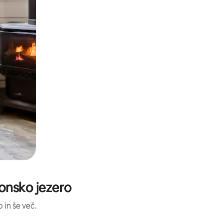
ronsko jezero
 in še več.