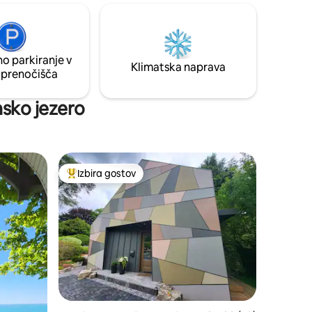
oddih ob koncu tedna? Z veseljem bi vas
ečaj, vodna
gostili. Smo odlična izbira za vodstvene
uporabo.
delavce/pogodbene izvajalce podjetja
te skupino
Bruce Power.
acij.
o parkiranje v
Klimatska naprava
 prenočišča
nsko jezero
Izbira gostov
z značko »Izbira gostov«
Najbolj priljubljena prenočišča z značko »Izbira gostov