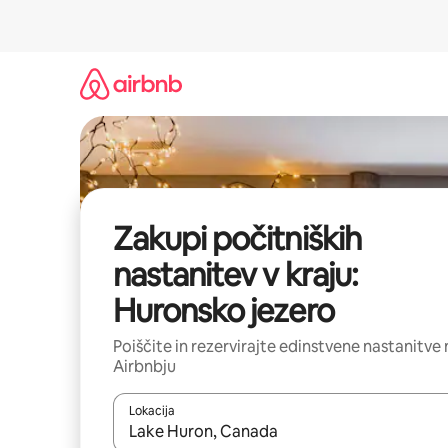
Preskoči
na
vsebino
Zakupi počitniških
nastanitev v kraju:
Huronsko jezero
Poiščite in rezervirajte edinstvene nastanitve 
Airbnbju
Lokacija
Ko so rezultati na voljo, krmarite s puščičnima tip