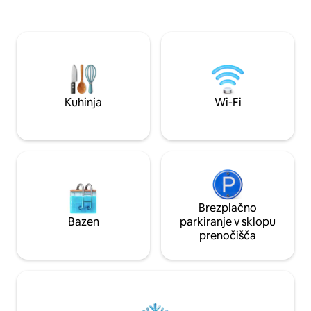
sreča s priročnostjo
Priredite zabavo z žarom, zberite se ob
vsega. Odlična lokacija! Všeč vam bo,
ognju in se sprostite v popolni zasebnosti
kako udobno in spo
s svojo skupino. Idealno za skupinska
Le nekaj korakov s
bivanja in posebne priložnosti – to je več
restavracij in kavar
kot le vila, to je vaše lastno razkošno
bolnišnic, drogeri
zatočišče. Posteljnina, brisače, Wi-Fi,
središča Robinso
karaoke in brezplačno parkiranje so
železnice Gaisano
vključeni.
Kuhinja
Wi-Fi
Brezplačno
Bazen
parkiranje v sklopu
prenočišča