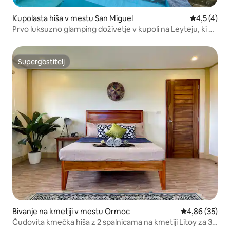
Kupolasta hiša v mestu San Miguel
Povprečna o
4,5 (4)
Prvo luksuzno glamping doživetje v kupoli na Leyteju, ki ga
ponuja Shaunhaven
Supergostitelj
Supergostitelj
Bivanje na kmetiji v mestu Ormoc
Povprečna oce
4,86 (35)
Čudovita kmečka hiša z 2 spalnicama na kmetiji Litoy za 3–