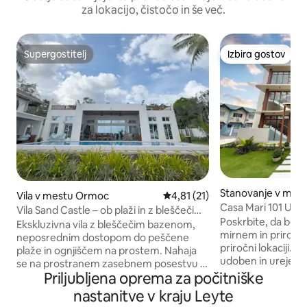
za lokacijo, čistočo in še več.
Supergostitelj
Izbira gostov
Supergostitelj
Izbira gostov
Stanovanje v mest
Vila v mestu Ormoc
Povprečna ocena: 4,81 od 5, št
4,81 (21)
City
Casa Mari 101 Udob
Vila Sand Castle – ob plaži in z bleščečim
zagotovljeno!
Poskrbite, da bo 
se bazenom
Ekskluzivna vila z bleščečim bazenom,
mirnem in priročn
neposrednim dostopom do peščene
priročni lokaciji. Vaš popolnoma nov,
plaže in ognjiščem na prostem. Nahaja
udoben in urejen 
se na prostranem zasebnem posestvu s
nalašč za družine, 
Priljubljena oprema za počitniške
pogledom na zaliv Ormoc. Uživajte v
skupine do 6 gosto
dnevih v slogu letovišča ob bazenu in
nastanitve v kraju Leyte
sproščujočem bivan
nepozabnih nočeh pod zvezdami.