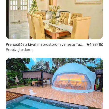
Prenočišče z bivalnim prostorom v mestu Tacl
Povprečna oce
4,93 (15)
oban City
Prebivajte doma