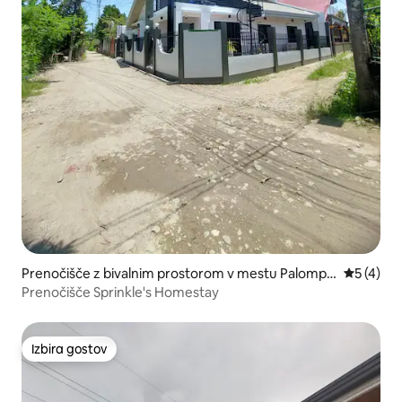
Prenočišče z bivalnim prostorom v mestu Palompo
Povprečna
5 (4)
n
Prenočišče Sprinkle's Homestay
Izbira gostov
Izbira gostov