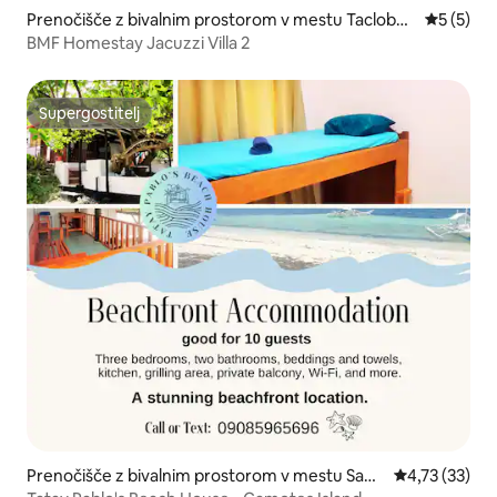
Prenočišče z bivalnim prostorom v mestu Tacloban
Povprečna
5 (5)
City
BMF Homestay Jacuzzi Villa 2
Supergostitelj
Supergostitelj
Prenočišče z bivalnim prostorom v mestu San
Povprečna oce
4,73 (33)
Francisco