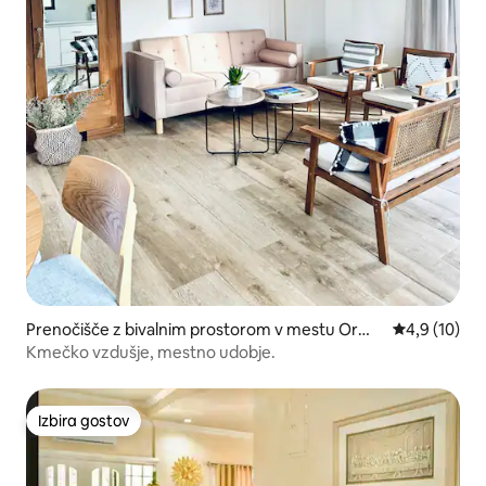
Prenočišče z bivalnim prostorom v mestu Ormo
Povprečna oc
4,9 (10)
c
Kmečko vzdušje, mestno udobje.
Izbira gostov
Izbira gostov