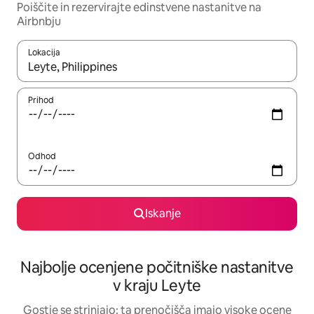
Poiščite in rezervirajte edinstvene nastanitve na
Airbnbju
Lokacija
Ko so rezultati na voljo, krmarite s puščičnima tipkama gor in dol
Prihod
Odhod
Iskanje
Najbolje ocenjene počitniške nastanitve
v kraju Leyte
Gostje se strinjajo: ta prenočišča imajo visoke ocene