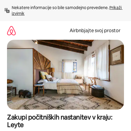
Preskoči
Nekatere informacije so bile samodejno prevedene. 
Prikaži 
na
izvirnik
vsebino
Airbnbjajte svoj prostor
Zakupi počitniških nastanitev v kraju:
Leyte