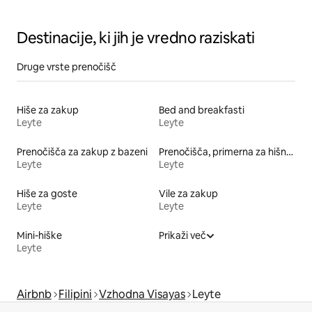
10 oseb
Destinacije, ki jih je vredno raziskati
Druge vrste prenočišč
Hiše za zakup
Bed and breakfasti
Leyte
Leyte
Prenočišča za zakup z bazeni
Prenočišča, primerna za hišne ljubljenčke
Leyte
Leyte
Hiše za goste
Vile za zakup
Leyte
Leyte
Mini-hiške
Prikaži več
Leyte
Airbnb
Filipini
Vzhodna Visayas
Leyte