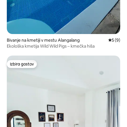
Bivanje na kmetiji v mestu Alangalang
Povprečna
5 (9)
Ekološka kmetija Wild Wild Pigs – kmečka hiša
Izbira gostov
Izbira gostov