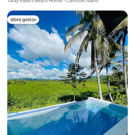
Tatay Pablo's Beach House - Camotes Island
Izbira gostov
Izbira gostov