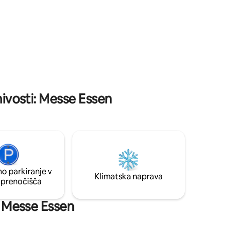
 lahko
Rheinauen, le nekaj sto metrov od Rena.
Forsthaus se nahaja na tej edinstveni
vrhunski lokaciji.
mivosti: Messe Essen
o parkiranje v
Klimatska naprava
 prenočišča
i: Messe Essen