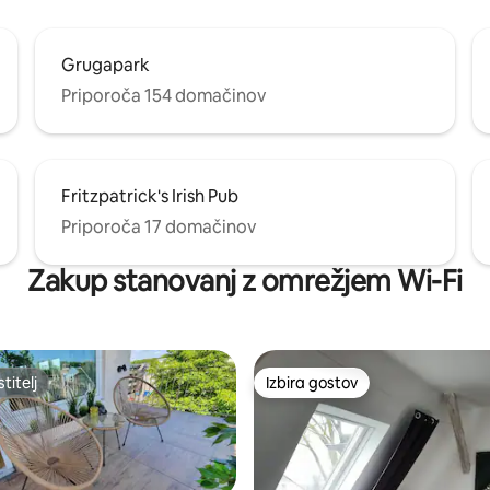
Grugapark
Priporoča 154 domačinov
Fritzpatrick's Irish Pub
Priporoča 17 domačinov
Zakup stanovanj z omrežjem Wi-Fi
titelj
Izbira gostov
titelj
Izbira gostov