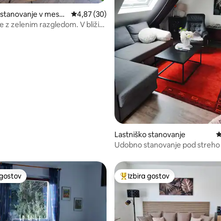
 stanovanje v mestu
Povprečna ocena: 4,87 od 5, št. mnenj: 30
4,87 (30)
 zelenim razgledom. V bližini
ije
d 5, št. mnenj: 102
Lastniško stanovanje
P
Udobno stanovanje pod streho 
 gostov
Izbira gostov
priljubljena prenočišča z značko »Izbira gostov«
Najbolj priljubljena prenočišča 