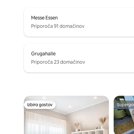
Messe Essen
Priporoča 91 domačinov
Grugahalle
Priporoča 23 domačinov
Izbira gostov
Supergos
Izbira gostov
Supergos