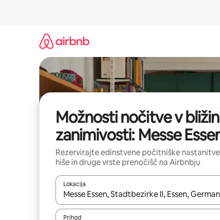
Preskoči
na
vsebino
Možnosti nočitve v bližin
zanimivosti: Messe Esse
Rezervirajte edinstvene počitniške nastanitve
hiše in druge vrste prenočišč na Airbnbju
Lokacija
Ko so rezultati na voljo, krmarite s puščičnima tip
Prihod