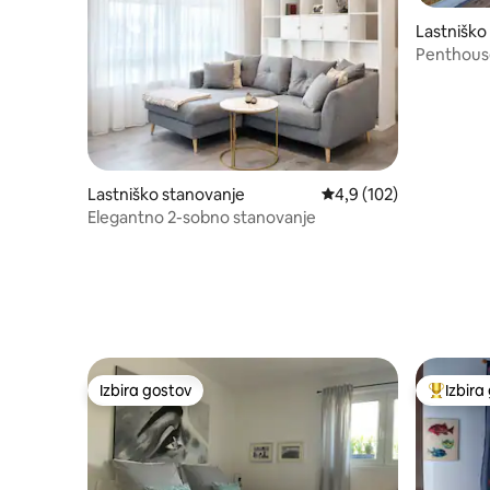
Lastniško
Essen
Penthouse z
filharmon
Lastniško stanovanje
Povprečna ocena: 4,9 o
4,9 (102)
Elegantno 2-sobno stanovanje
Izbira gostov
Izbira
Izbira gostov
Najbolj 