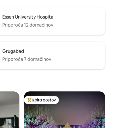
Essen University Hospital
Priporoča 12 domačinov
Grugabad
Priporoča 7 domačinov
Izbira gostov
Najbolj priljubljena prenočišča z značko »Izbira gostov