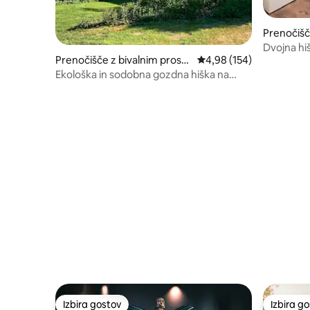
Prenočišč
orom
Dvojna hiš
Prenočišče z bivalnim prosto
Povprečna ocena: 4,98 o
4,98 (154)
Skihalle&
rom
Ekološka in sodobna gozdna hiška na
deželi
Izbira gostov
Izbira g