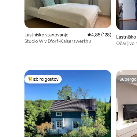
Lastniško stanovanje
Povprečna ocena: 4,85 o
4,85 (128)
Lastniško
Studio W v D'orf-Kaiserswerthu
Očarljivo
Izbira gostov
Supergos
Najbolj priljubljena prenočišča z značko »Izbira gostov«
Supergos