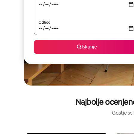
Odhod
Iskanje
Najbolje ocenjene
Gostje se 