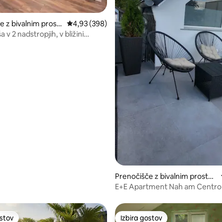
e z bivalnim prost
Povprečna ocena: 4,93 od 5, št. mnenj: 398
4,93 (398)
a v 2 nadstropjih, v bližini
d 5, št. mnenj: 154
Centro
Prenočišče z bivalnim prostor
om
E+E Apartment Nah am Centro
ostov
Izbira gostov