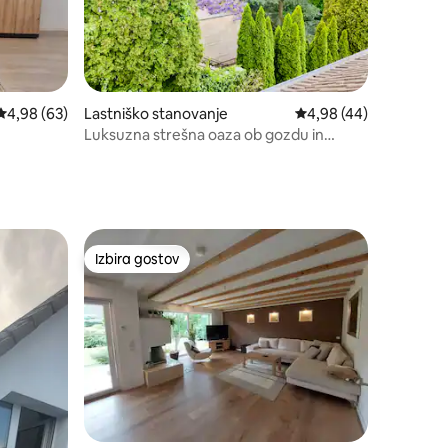
Povprečna ocena: 4,98 od 5, št. mnenj: 63
4,98 (63)
Lastniško stanovanje
Povprečna ocena: 4,98
4,98 (44)
Luksuzna strešna oaza ob gozdu in
ejem
jezeru Baldeneysee
Izbira gostov
Izbira gostov