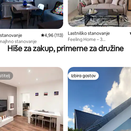
d 5, št. mnenj: 128
Lastniško stanovanje
 stanovanje
Povprečna ocena: 4,96 od 5, št. mnenj: 113
4,96 (113)
Feeling Home – 3
 majhno stanovanje
sobe/parkirišče/Uniklinikum/s
Hiše za zakup, primerne za družine
titelj
Izbira gostov
titelj
Izbira gostov