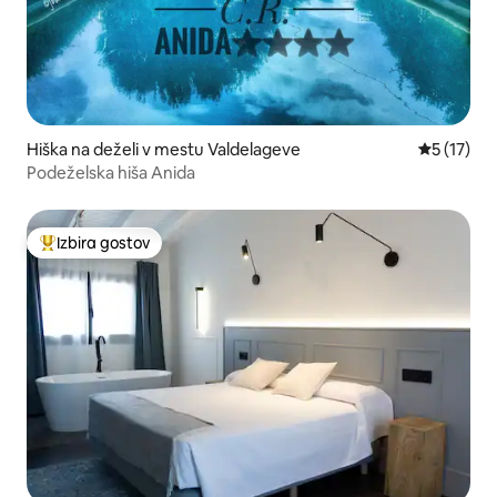
Hiška na deželi v mestu Valdelageve
Povprečna 
5 (17)
Podeželska hiša Anida
Izbira gostov
Najbolj priljubljena prenočišča z značko »Izbira gostov«