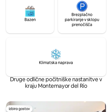
Brezplačno
Bazen
parkiranje v sklopu
prenočišča
Klimatska naprava
Druge odlične počitniške nastanitve v
kraju Montemayor del Río
Izbira gostov
Izbira gostov