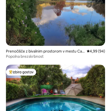
Prenočišče z bivalnim prostorom v mestu Can
Povprečna ocen
4,99 (94)
deleda
Popolna brezskrbnost
Izbira gostov
Najbolj priljubljena prenočišča z značko »Izbira gostov«