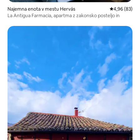
Najemna enota v mestu Hervás
Povprečna oce
4,96 (83)
La Antigua Farmacia, apartma z zakonsko posteljo in