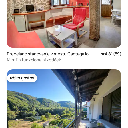
Predelano stanovanje v mestu Cantagallo
Povprečna oce
4,81 (59)
Mirni in funkcionalni kotiček
Izbira gostov
Izbira gostov