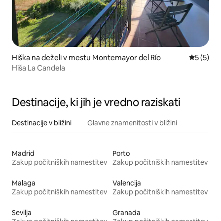
Hiška na deželi v mestu Montemayor del Río
Povprečna
5 (5)
Hiša La Candela
Destinacije, ki jih je vredno raziskati
Destinacije v bližini
Glavne znamenitosti v bližini
Madrid
Porto
Zakup počitniških namestitev
Zakup počitniških namestitev
Malaga
Valencija
Zakup počitniških namestitev
Zakup počitniških namestitev
Sevilja
Granada