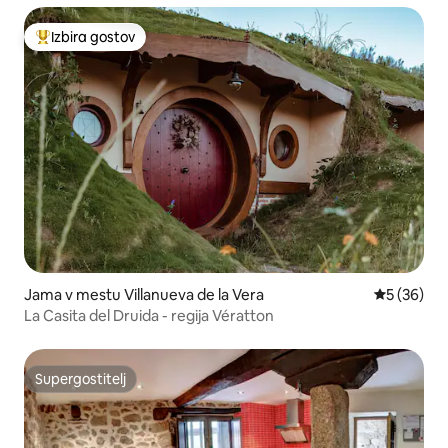
Izbira gostov
Najbolj priljubljena prenočišča z značko »Izbira gostov«
Jama v mestu Villanueva de la Vera
Povprečna 
5 (36)
La Casita del Druida - regija Vératton
Supergostitelj
Supergostitelj