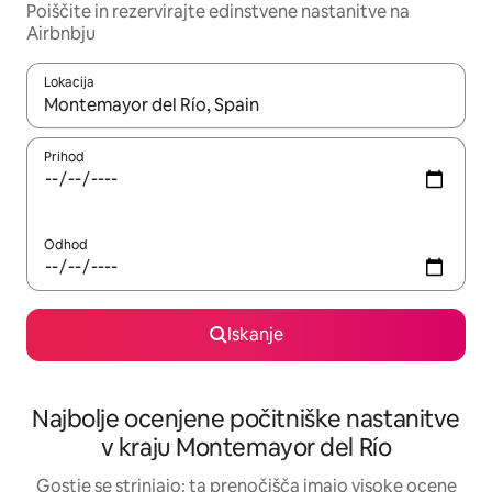
Poiščite in rezervirajte edinstvene nastanitve na
Airbnbju
Lokacija
Ko so rezultati na voljo, krmarite s puščičnima tipkama gor in dol
Prihod
Odhod
Iskanje
Najbolje ocenjene počitniške nastanitve
v kraju Montemayor del Río
Gostje se strinjajo: ta prenočišča imajo visoke ocene