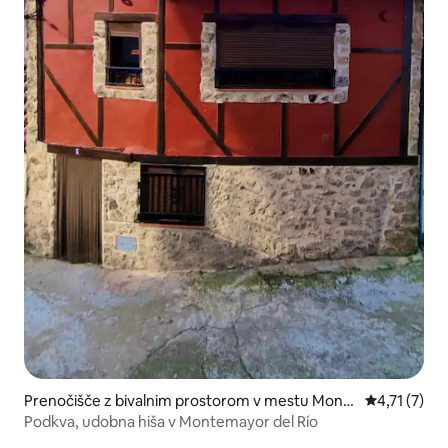
Prenočišče z bivalnim prostorom v mestu Mont
Povprečna oc
4,71 (7)
emayor del Río
Podkva, udobna hiša v Montemayor del Río