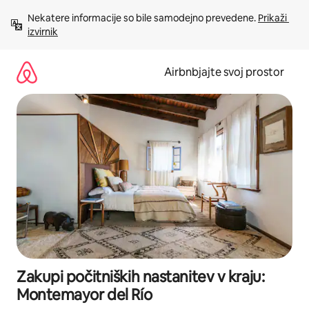
Preskoči
Nekatere informacije so bile samodejno prevedene. 
Prikaži 
na
izvirnik
vsebino
Airbnbjajte svoj prostor
Zakupi počitniških nastanitev v kraju:
Montemayor del Río