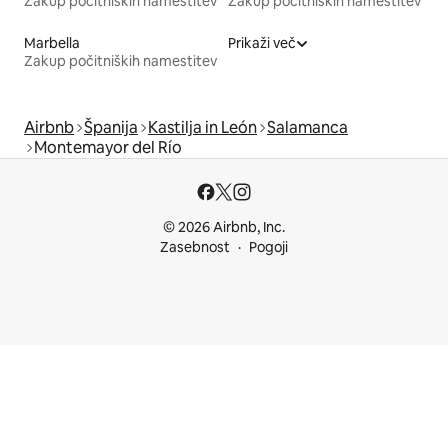
Zakup počitniških namestitev
Zakup počitniških namestitev
Marbella
Prikaži več
Zakup počitniških namestitev
Airbnb
Španija
Kastilja in León
Salamanca
Montemayor del Río
© 2026 Airbnb, Inc.
Zasebnost
Pogoji