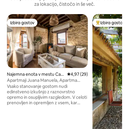
za lokacijo, čistočo in še več.
Izbira gostov
Izbira gostov
Izbira gostov
Najbolj priljublje
Najemna enota v mestu Can
Povprečna ocena: 4,97 od 5, št
4,97 (29)
delario
Apartmaji Juana Manuela, Apartma
Puente ...
Vsako stanovanje gostom nudi
edinstveno izkušnjo z raznovrstno
opremo in osupljivim razgledom. V celoti
prenovljen in opremljen z vsem, kar
potrebujete za odlično bivanje, ki vabi na
sprostitev in uživanje v naravi. V tem
stanovanju bodo gostje poleg kuhinje
našli tudi prostorno jedilnico, ki je lepo