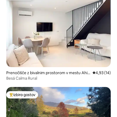
Prenočišče z bivalnim prostorom v mestu Ahig
Povprečna oce
4,93 (14)
al
Besá Calma Rural
Izbira gostov
Najbolj priljubljena prenočišča z značko »Izbira gostov«