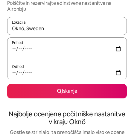
Poiščite in rezervirajte edinstvene nastanitve na
Airbnbju
Lokacija
Ko so rezultati na voljo, krmarite s puščičnima tipkama gor in dol
Prihod
Odhod
Iskanje
Najbolje ocenjene počitniške nastanitve
v kraju Oknö
Gostje se strinjajo: ta prenočišča imajo visoke ocene