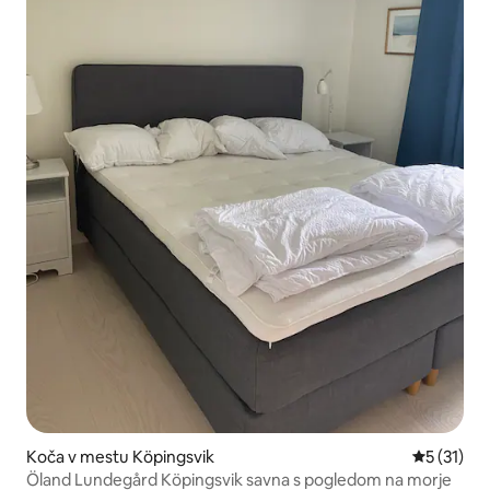
Koča v mestu Köpingsvik
Povprečna 
5 (31)
Öland Lundegård Köpingsvik savna s pogledom na morje