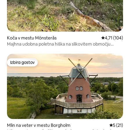
Koča v mestu Mönsterås
Povprečna ocen
4,71 (104)
Majhna udobna poletna hiška na slikovitem območju
Oknö.
Izbira gostov
Izbira gostov
Mlin na veter v mestu Borgholm
Povprečna 
5 (21)