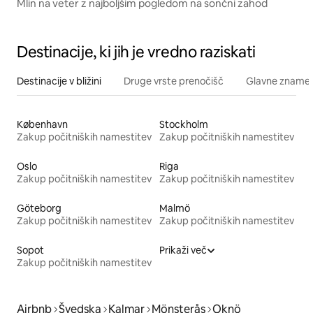
Mlin na veter z najboljšim pogledom na sončni zahod
Destinacije, ki jih je vredno raziskati
Destinacije v bližini
Druge vrste prenočišč
Glavne znamenit
København
Stockholm
Zakup počitniških namestitev
Zakup počitniških namestitev
Oslo
Riga
Zakup počitniških namestitev
Zakup počitniških namestitev
Göteborg
Malmö
Zakup počitniških namestitev
Zakup počitniških namestitev
Sopot
Prikaži več
Zakup počitniških namestitev
Airbnb
Švedska
Kalmar
Mönsterås
Oknö