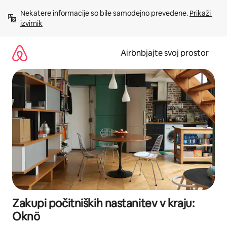
Preskoči
Nekatere informacije so bile samodejno prevedene. 
Prikaži 
na
izvirnik
vsebino
Airbnbjajte svoj prostor
Zakupi počitniških nastanitev v kraju:
Oknö