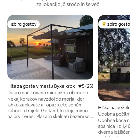
za lokacijo, čistočo in še več.
Izbira gostov
Izbira gostov
Izbira gostov
Najbolj priljublje
Hiša za goste v mestu Byxelkrok
Povprečna ocena: 5 od 5, št
5 (25)
Dobro načrtovana mini-hiška ob morju
Nekaj korakov navzdol do morja, kjer
lahko zaplavate ali opazujete sončni
Hiška na deželi v
zahod in trajekt Gotland, ki pluje mimo
terås S
Udobna počitniška h
na prvi terasi. Plaža in skalnati bazeni so
Udobna koča na 40
le streljaj stran. Kratek sprehod do
spalnica 1 z 1,40 po
restavracij in kavarn ali pa sprehod med
dvema ležiščema, s
prijetnimi hiškami za čolne v pristanišču.