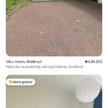
Vila v mestu Skälleryd
Povprečna oce
4,86 (42)
Hiša/vila na podeželju okrožja Kalmar, Småland
Izbira gostov
Najbolj priljubljena prenočišča z značko »Izbira gostov«