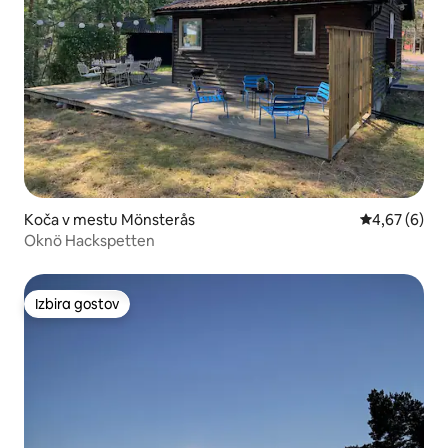
Koča v mestu Mönsterås
Povprečna oc
4,67 (6)
Oknö Hackspetten
Izbira gostov
Izbira gostov