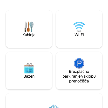
elegantnih notranj
ven in se potopite v bujni raj, uživajte v
izdelanih za udobje
ekoloških dobrotah iz sadovnjaka ter se
edinstveno prenoč
sprostite ob zasebnem bazenu s
največ 8 gostov po
pomirjujočim slapom in masažno kadjo.
šarmu starega mes
Ljubitelji športa bodo navdušeni nad
zasebnim košarkarskim igriščem.
Kuhinja
Wi-Fi
Brezplačno
Bazen
parkiranje v sklopu
prenočišča