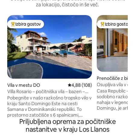
za lokacijo, čistočo in še več.
Izbira gostov
Izbira gostov
Najbolj priljubljena prenočišča z značko »Izbira gostov«
Najbolj priljublje
Prenočišče z biva
m v mestu Koloni
Osupljiva vila v con
Vila v mestu DO
Povprečna ocena: 4,88 od 5, št.
4,88 (108)
Casa Republic – z
Villa Rosario – počitniška vila – bazen –
sodobno razkošje Casa Republic, ki se
Wi-Fi – žar – blizu plaže – sprostitev
Pobegnite v našo razkošno tropsko vilo v
nahaja v legendarn
kraju Santo Domingo Este na cesti
Domingu, je arhitek
Samana v Dominikanski republiki. To
apartmaji, kjer se 
prostorno zatočišče s 6 spalnicami,
sreča s sodobnim 
Priljubljena oprema za počitniške
12 posteljami in 3 nadstropji ter prijetno
se v zasebnem baz
ambientalno razsvetljavo je kot nalašč za
nastanitve v kraju Los Llanos
strešni terasi ali p
družine, prijatelje in druženja. Stopite