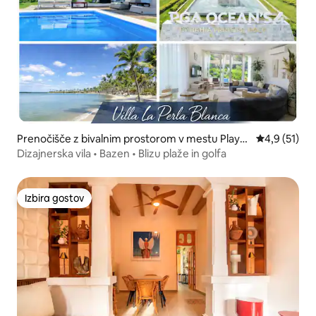
Prenočišče z bivalnim prostorom v mestu Playa
Povprečna oc
4,9 (51)
Nueva Romana
Dizajnerska vila • Bazen • Blizu plaže in golfa
Izbira gostov
Izbira gostov