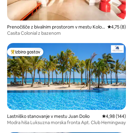
Prenočišče z bivalnim prostorom v mestu Kolon
Povprečna oc
4,75 (8)
ialno mesto
Casita Colonial z bazenom
Izbira gostov
Najbolj priljubljena prenočišča z značko »Izbira gostov«
Lastniško stanovanje v mestu Juan Dolio
Povprečna ocen
4,98 (144)
Modra hiša Luksuzna morska fronta Apt. Club Hemingway