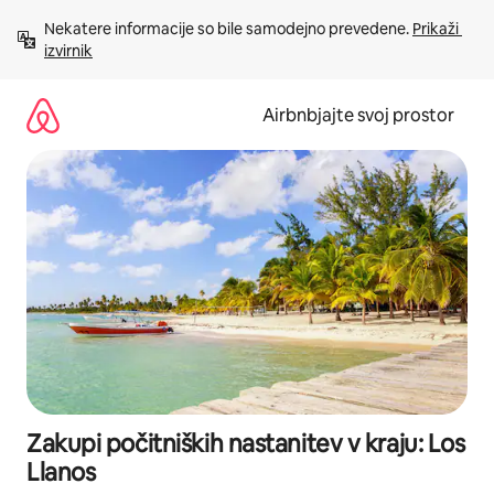
Preskoči
Nekatere informacije so bile samodejno prevedene. 
Prikaži 
na
izvirnik
vsebino
Airbnbjajte svoj prostor
Zakupi počitniških nastanitev v kraju: Los
Llanos