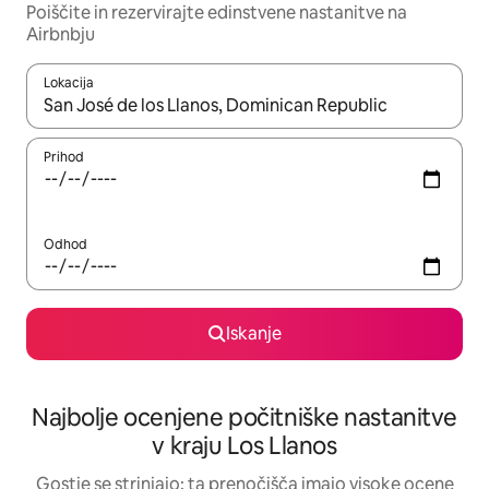
Poiščite in rezervirajte edinstvene nastanitve na
Airbnbju
Lokacija
Ko so rezultati na voljo, krmarite s puščičnima tipkama gor in dol
Prihod
Odhod
Iskanje
Najbolje ocenjene počitniške nastanitve
v kraju Los Llanos
Gostje se strinjajo: ta prenočišča imajo visoke ocene