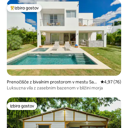
Izbira gostov
Najbolj priljubljena prenočišča z značko »Izbira gostov«
Prenočišče z bivalnim prostorom v mestu San
Povprečna oce
4,97 (76)
Pedro de Macorís
Luksuzna vila z zasebnim bazenom v bližini morja
Izbira gostov
Izbira gostov