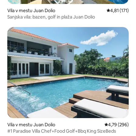
Vila v mestu Juan Dolio
Povprečna ocen
4,81 (171)
Sanjska vila: bazen, golf in plaža Juan Dolio
Vila v mestu Juan Dolio
Povprečna ocen
4,79 (296)
#1 Paradise Villa Chef+Food Golf+Bbq King SizeBeds