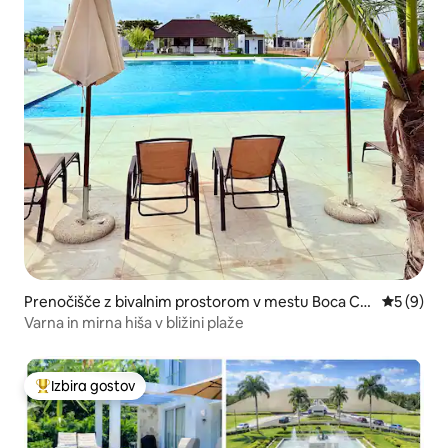
Prenočišče z bivalnim prostorom v mestu Boca Chi
Povprečna
5 (9)
ca
Varna in mirna hiša v bližini plaže
Izbira gostov
Najbolj priljubljena prenočišča z značko »Izbira gostov«