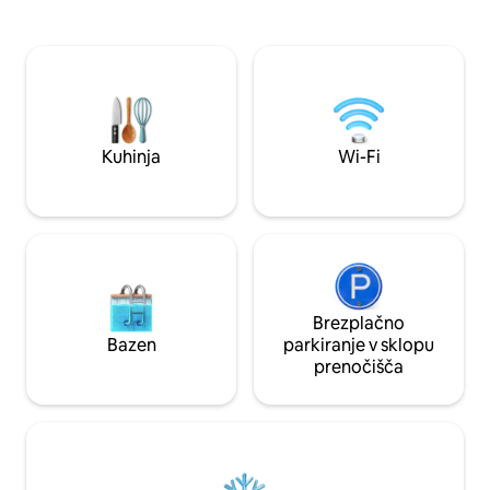
vhodoma - višja ulica Brzozowa (potem
mirnem cerkvenem
je stanovanje v 1. nadstropju) in spodnji
po tlakovanih ulica
Bugaj Str (4. nadstropje, tako da boste
živahnih restavraci
uživali v vadbi)! Samostojni vstop/izstop
skritih kavarnah i
omogoča prilagodljivost. Račun (FV) je na
iz mirnega in razk
voljo.
popotnike, ki iščej
prenočišče.
Kuhinja
Wi-Fi
Brezplačno
Bazen
parkiranje v sklopu
prenočišča