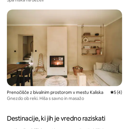
Prenočišče z bivalnim prostorom v mestu Kaliska
Povprečna
5 (4)
Gnezdo ob reki. Hiša s savno in masažo
Destinacije, ki jih je vredno raziskati