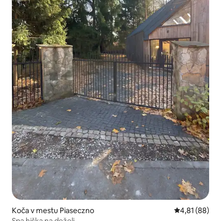
Koča v mestu Piaseczno
Povprečna oce
4,81 (88)
Spa hiška na deželi