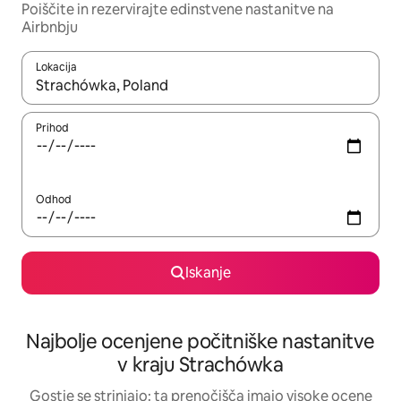
Poiščite in rezervirajte edinstvene nastanitve na
Airbnbju
Lokacija
Ko so rezultati na voljo, krmarite s puščičnima tipkama gor in dol
Prihod
Odhod
Iskanje
Najbolje ocenjene počitniške nastanitve
v kraju Strachówka
Gostje se strinjajo: ta prenočišča imajo visoke ocene