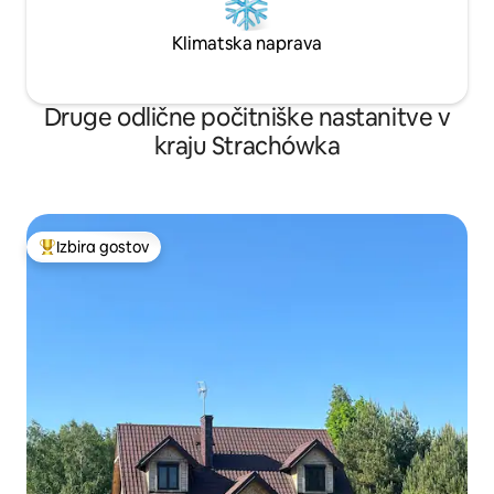
Klimatska naprava
Druge odlične počitniške nastanitve v
kraju Strachówka
Izbira gostov
Najbolj priljubljena prenočišča z značko »Izbira gostov«