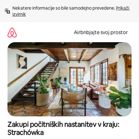
Preskoči
Nekatere informacije so bile samodejno prevedene. 
Prikaži 
na
izvirnik
vsebino
Airbnbjajte svoj prostor
Zakupi počitniških nastanitev v kraju:
Strachówka