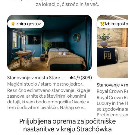
za lokacijo, čistočo in še več.
Izbira gostov
Izbira gostov
Najbolj priljubljena prenočišča z značko »Izbira gostov«
Najbolj priljublje
Stanovanje v mestu Stare Mi
Povprečna ocena: 4,9 od 5, št.
4,9 (809)
asto
Magični studio / staro mestno jedro/
Stanovanje v mest
pogled na reko
Resnično edinstveno stanovanje, ki ga je
iasto
Royal Crown Reside
zasnoval arhitekt s številnimi okusnimi
Razkošje v stare
Royal Crown Reside
detajli, ki vam bodo omogočili uživanje v
Luxury in the Hear
tem čudovitem bivališču. Nahaja se v
se zgodovina sreč
osrčju starega mestnega jedra, v
Prefinjeno stanova
znameniti »Proffesor 's House« s
Priljubljena oprema za počitniške
dediščine, ki ponuj
pogledom na reko Vislo. Bivališče je zelo
brezčasen šarm — 
nastanitve v kraju Strachówka
udobno in tiho. Stavba je stara kašča z 2
mestnega jedra Va