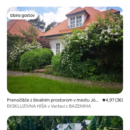
Izbira gostov
Izbira gostov
Prenočišče z bivalnim prostorom v mestu Józ
Povprečna oce
4,97 (36)
efów
EKSKLUZIVNA HIŠA v Varšavi z BAZENIMA