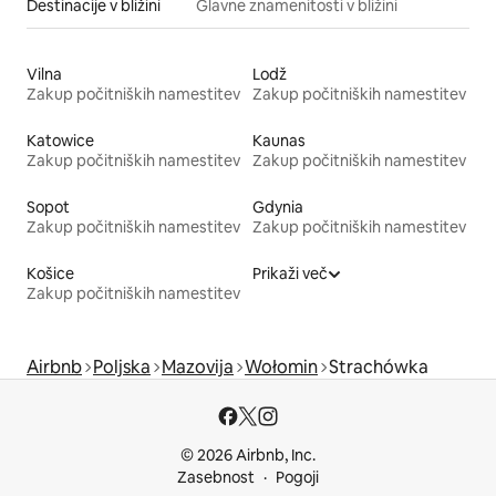
Destinacije v bližini
Glavne znamenitosti v bližini
Vilna
Lodž
Zakup počitniških namestitev
Zakup počitniških namestitev
Katowice
Kaunas
Zakup počitniških namestitev
Zakup počitniških namestitev
Sopot
Gdynia
Zakup počitniških namestitev
Zakup počitniških namestitev
Košice
Prikaži več
Zakup počitniških namestitev
Airbnb
Poljska
Mazovija
Wołomin
Strachówka
© 2026 Airbnb, Inc.
Zasebnost
Pogoji