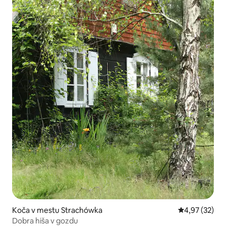
Koča v mestu Strachówka
Povprečna oce
4,97 (32)
Dobra hiša v gozdu