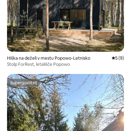
Hiška na deželi v mestu Popowo-Letnisko
Povprečna
5 (9)
Stolp ForRest, letališče Popowo
Supergostitelj
Supergostitelj