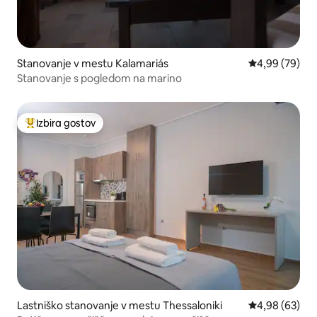
Stanovanje v mestu Kalamariás
Povprečna oce
4,99 (79)
Stanovanje s pogledom na marino
Izbira gostov
Najbolj priljubljena prenočišča z značko »Izbira gostov«
Lastniško stanovanje v mestu Thessaloniki
Povprečna oce
4,98 (63)