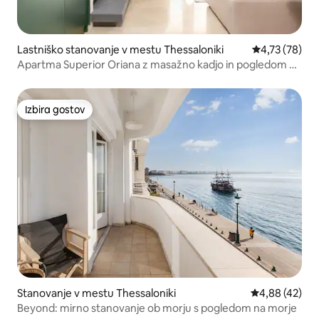
Lastniško stanovanje v mestu Thessaloniki
Povprečna oce
4,73 (78)
Apartma Superior Oriana z masažno kadjo in pogledom na
morje
Izbira gostov
Izbira gostov
Stanovanje v mestu Thessaloniki
Povprečna oce
4,88 (42)
Beyond: mirno stanovanje ob morju s pogledom na morje