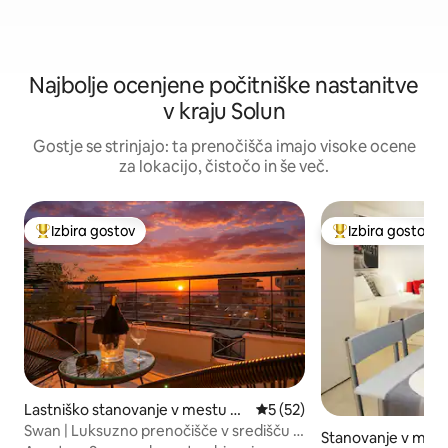
Najbolje ocenjene počitniške nastanitve
v kraju Solun
Gostje se strinjajo: ta prenočišča imajo visoke ocene
za lokacijo, čistočo in še več.
Izbira gostov
Izbira gostov
Najbolj priljubljena prenočišča z značko »Izbira gostov«
Najbolj priljublje
Lastniško stanovanje v mestu Th
Povprečna ocena: 5 od 5, št
5 (52)
essaloniki
Swan | Luksuzno prenočišče v središču z
Stanovanje v mest