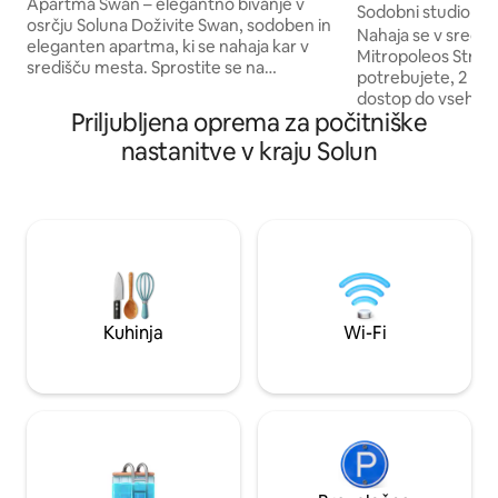
velikim balkonom
Apartma Swan – elegantno bivanje v
niki
Sodobni studio v 
osrčju Soluna Doživite Swan, sodoben in
Nahaja se v središ
eleganten apartma, ki se nahaja kar v
Mitropoleos Street,
središču mesta. Sprostite se na
potrebujete, 2 mi
prostornem balkonu v 7. nadstropju s
dostop do vseh gl
čudovitim razgledom na mesto, ki je kot
Priljubljena oprema za počitniške
sredstev (taksi, a
nalašč za jutranjo kavo ali večerno vino.
klimatska naprava
nastanitve v kraju Solun
Le 4 minute od podzemne železnice in le
- Kopalnica v hote
nekaj korakov od kavarn, restavracij,
Visokokakovostna 
trgovin in nočnega življenja. Apartma
rjuhe - železna/li
ima popolnoma opremljeno kuhinjo,
zavese in žaluzije
Netflix, COSMOTE TV, vrhunsko
samem središču me
posteljnino in prijeten sodoben dizajn,
ustrezno zvočno iz
ustvarjen za udobno in nepozabno
zvoki - popoln za 
bivanje.
popotnike,prijatelj
Kuhinja
Wi-Fi