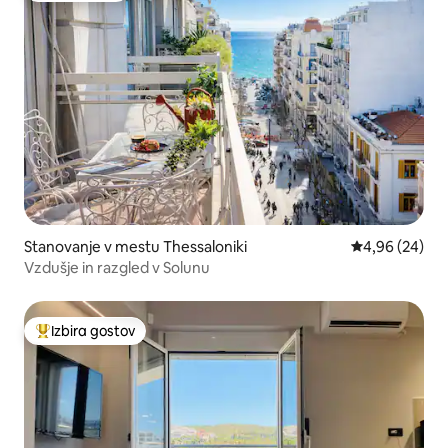
Stanovanje v mestu Thessaloniki
Povprečna oce
4,96 (24)
Vzdušje in razgled v Solunu
Izbira gostov
Najbolj priljubljena prenočišča z značko »Izbira gostov«