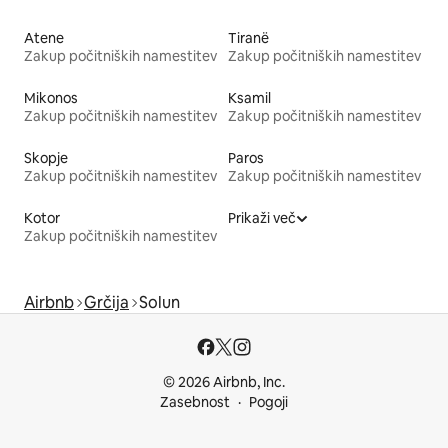
Atene
Tiranë
Zakup počitniških namestitev
Zakup počitniških namestitev
Mikonos
Ksamil
Zakup počitniških namestitev
Zakup počitniških namestitev
Skopje
Paros
Zakup počitniških namestitev
Zakup počitniških namestitev
Kotor
Prikaži več
Zakup počitniških namestitev
Airbnb
Grčija
Solun
© 2026 Airbnb, Inc.
Zasebnost
Pogoji