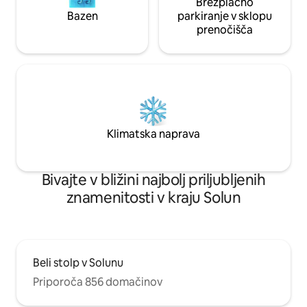
Brezplačno
Bazen
parkiranje v sklopu
prenočišča
Klimatska naprava
Bivajte v bližini najbolj priljubljenih
znamenitosti v kraju Solun
Beli stolp v Solunu
Priporoča 856 domačinov