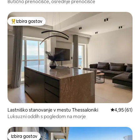
Butično prenočišče, osrednje prenočišče
Izbira gostov
Najbolj priljubljena prenočišča z značko »Izbira gostov«
Lastniško stanovanje v mestu Thessaloniki
Povprečna oce
4,95 (61)
Luksuzni oddih s pogledom na morje
Izbira gostov
Izbira gostov