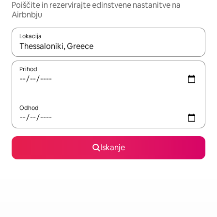
Poiščite in rezervirajte edinstvene nastanitve na
Airbnbju
Lokacija
Ko so rezultati na voljo, krmarite s puščičnima tipkama gor in dol
Prihod
Odhod
Iskanje