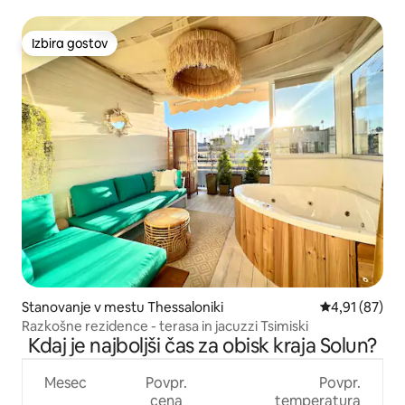
Izbira gostov
Izbira gostov
Stanovanje v mestu Thessaloniki
Povprečna oce
4,91 (87)
Razkošne rezidence - terasa in jacuzzi Tsimiski
Kdaj je najboljši čas za obisk kraja Solun?
Mesec
Povpr.
Povpr.
cena
temperatura