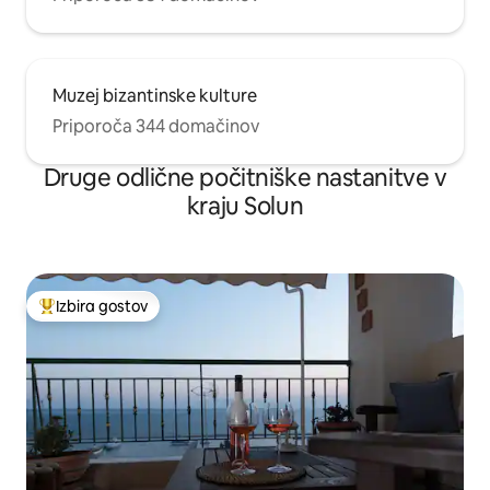
Muzej bizantinske kulture
Priporoča 344 domačinov
Druge odlične počitniške nastanitve v
kraju Solun
Izbira gostov
Najbolj priljubljena prenočišča z značko »Izbira gostov«