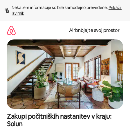
Preskoči
Nekatere informacije so bile samodejno prevedene. 
Prikaži 
na
izvirnik
vsebino
Airbnbjajte svoj prostor
Zakupi počitniških nastanitev v kraju:
Solun