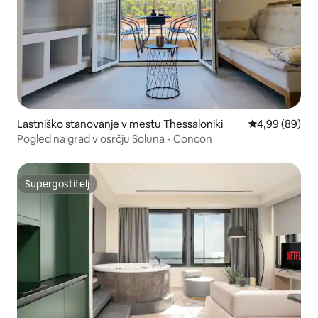
Lastniško stanovanje v mestu Thessaloniki
Povprečna ocen
4,99 (89)
Pogled na grad v osrčju Soluna - Concon
Supergostitelj
Supergostitelj