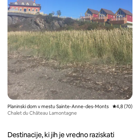
Planinski dom v mestu Sainte-Anne-des-Monts
Povprečna oc
4,8 (70)
Chalet du Château Lamontagne
Destinacije, ki jih je vredno raziskati