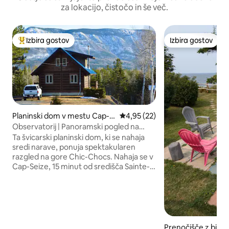
za lokacijo, čistočo in še več.
Izbira gostov
Izbira gostov
Najbolj priljubljena prenočišča z značko »Izbira gostov«
Izbira gostov
Planinski dom v mestu Cap-a
Povprečna ocena: 4,95 od 5, št
4,95 (22)
u-Renard
Observatorij | Panoramski pogled na
Chics-Chocs
Ta švicarski planinski dom, ki se nahaja
sredi narave, ponuja spektakularen
razgled na gore Chic-Chocs. Nahaja se v
Cap-Seize, 15 minut od središča Sainte-
Anne-des-Monts in 10 minut od Gîte du
Mont-Albert, idealno za ljubitelje narave!
Neposreden dostop do javnih zemljišč in
več poti z dvorišča, kar omogoča gorsko
kolesarjenje, vožnjo z motornimi sanmi,
pohodništvo, krpljanje, smučanje, lov.
Prenočišče z bival