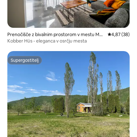
Prenočišče z bivalnim prostorom v mestu Mur
Povprečna oce
4,87 (38)
dochville
Kobber Hüs - eleganca v osrčju mesta
Supergostitelj
Supergostitelj