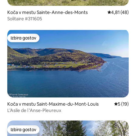
Koča v mestu Sainte-Anne-des-Monts
Povprečna oce
4,81 (48)
Solitaire #311605
Izbira gostov
Izbira gostov
Koča v mestu Saint-Maxime-du-Mont-Louis
Povprečna 
5 (19)
L’Asile de l 'Anse-Pleureux
Izbira gostov
Izbira gostov