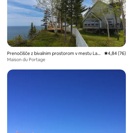
Prenočišče z bivalnim prostorom v mestu La
Povprečna oce
4,84 (76)
Martre
Maison du Portage