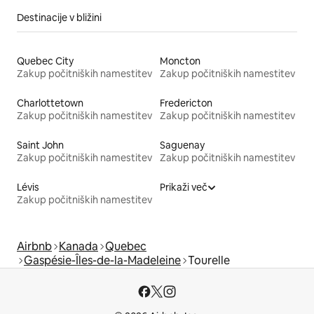
Destinacije v bližini
Quebec City
Moncton
Zakup počitniških namestitev
Zakup počitniških namestitev
Charlottetown
Fredericton
Zakup počitniških namestitev
Zakup počitniških namestitev
Saint John
Saguenay
Zakup počitniških namestitev
Zakup počitniških namestitev
Lévis
Prikaži več
Zakup počitniških namestitev
Airbnb
Kanada
Quebec
Gaspésie-Îles-de-la-Madeleine
Tourelle