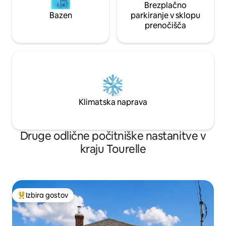
Brezplačno
Bazen
parkiranje v sklopu
prenočišča
Klimatska naprava
Druge odlične počitniške nastanitve v
kraju Tourelle
Izbira gostov
Najbolj priljubljena prenočišča z značko »Izbira gostov«