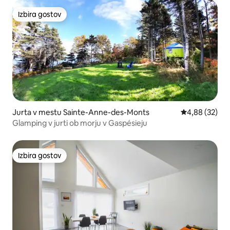
Izbira gostov
Izbira gostov
Jurta v mestu Sainte-Anne-des-Monts
Povprečna oce
4,88 (32)
Glamping v jurti ob morju v Gaspésieju
Izbira gostov
Izbira gostov