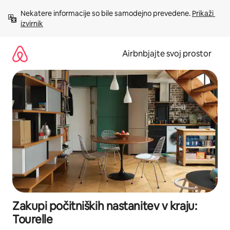
Preskoči
Nekatere informacije so bile samodejno prevedene. 
Prikaži 
na
izvirnik
vsebino
Airbnbjajte svoj prostor
Zakupi počitniških nastanitev v kraju:
Tourelle