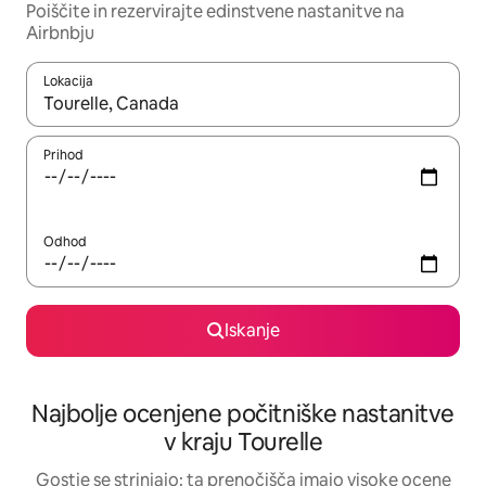
Poiščite in rezervirajte edinstvene nastanitve na
Airbnbju
Lokacija
Ko so rezultati na voljo, krmarite s puščičnima tipkama gor in dol
Prihod
Odhod
Iskanje
Najbolje ocenjene počitniške nastanitve
v kraju Tourelle
Gostje se strinjajo: ta prenočišča imajo visoke ocene