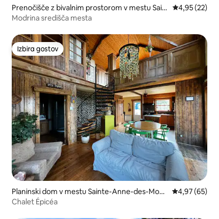
Prenočišče z bivalnim prostorom v mestu Sain
Povprečna oce
4,95 (22)
te-Anne-des-Monts
Modrina središča mesta
Izbira gostov
Izbira gostov
Planinski dom v mestu Sainte-Anne-des-Mont
Povprečna oce
4,97 (65)
s
Chalet Épicéa