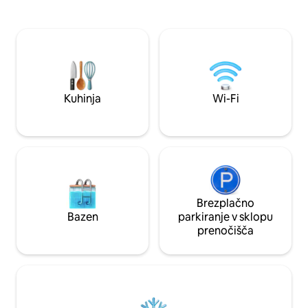
Wi-Fi. Družinam pr
hlajenja zagotavlja prijetno temperaturo
posteljico, otrošk
22–23 °C, tudi ko je zunanja temperatura
in še več. Osrednja
nad 35 °C. Zunanji prostor: uživajte na
povezavami, nakup
dveh terasah (pogled na katedralo z juga
izletniškimi destin
in severa) na mirni lokaciji ob kmetiji s
Allgäu in Legoland
poniji in ribnikom. Popolno za naravo in
parkiranje, primer
mesto: zasebno parkirišče, železniška
postaja (10 minut hoje) in hiter dostop do
Kuhinja
Wi-Fi
avtoceste.
Brezplačno
Bazen
parkiranje v sklopu
prenočišča