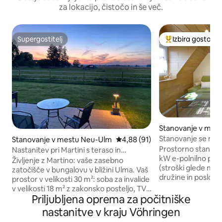
za lokacijo, čistočo in še več.
Supergostitelj
Izbira gostov
Supergostitelj
Najbolj priljublje
Stanovanje v mest
rg
Stanovanje se nah
Stanovanje v mestu Neu-Ulm
Povprečna ocena: 4,88 od 5, št
4,88 (91)
Ulm-Allgäu-Legola
Prostorno stanovanj
Nastanitev pri Martini s teraso in
za električna vozil
kW e-polnilno post
samostojnim vstopom
Življenje z Martino: vaše zasebno
(stroški glede na 
zatočišče v bungalovu v bližini Ulma. Vaš
družine in poslovne po
prostor v velikosti 30 m²: soba za invalide
nekadilsko stanov
v velikosti 18 m² z zakonsko posteljo, TV-
za največ 5 oseb v
Priljubljena oprema za počitniške
jem, Wi-Fi-jem in aparatom za kavo.
garsonjera, popo
Predsoba s kavčem in lastno kopalnico.
nastanitve v kraju Vöhringen
kuhinja, udobna d
Popolno za vroče dni: naš sistem talnega