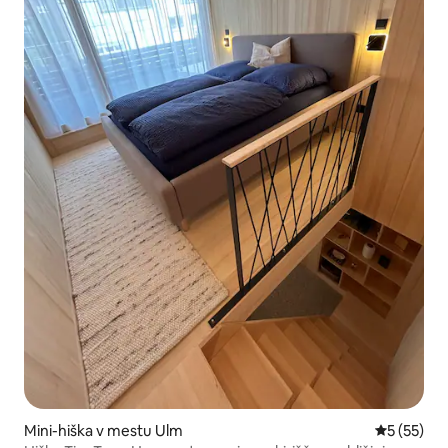
Mini-hiška v mestu Ulm
Povprečna 
5 (55)