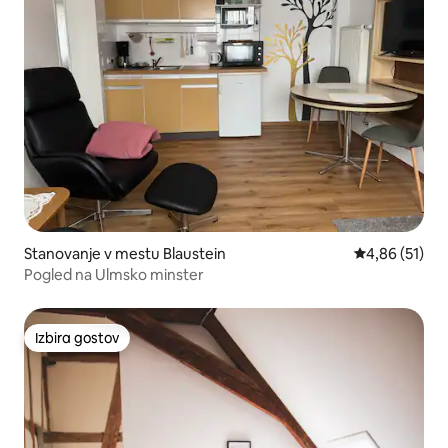
Stanovanje v mestu Blaustein
Povprečna oce
4,86 (51)
Pogled na Ulmsko minster
Izbira gostov
Izbira gostov