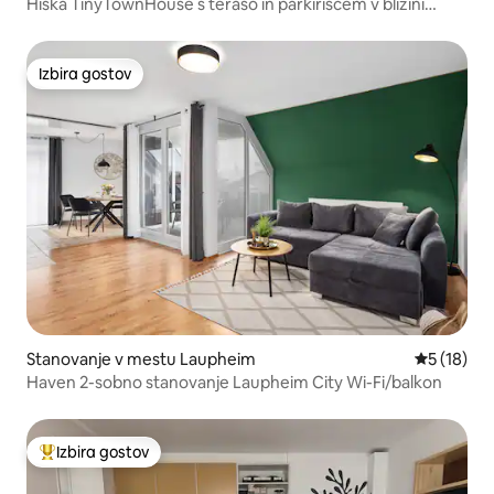
Hiška TinyTownHouse s teraso in parkiriščem v bližini
centra
Izbira gostov
Izbira gostov
Stanovanje v mestu Laupheim
Povprečna 
5 (18)
Haven 2-sobno stanovanje Laupheim City Wi-Fi/balkon
Izbira gostov
Najbolj priljubljena prenočišča z značko »Izbira gostov«