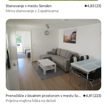
Stanovanje v mestu Senden
Povprečna oce
4,83 (23)
Mirno stanovanje z 2 spalnicama
Prenočišče z bivalnim prostorom v mestu Sch
Povprečna ocen
4,81 (223)
nürpflingen
Prijetna majhna hiška na deželi