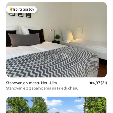
Izbira gostov
Najbolj priljubljena prenočišča z značko »Izbira gostov«
Stanovanje v mestu Neu-Ulm
Povprečna oce
4,97 (31)
Stanovanje z 2 spalnicama na Friedrichsau