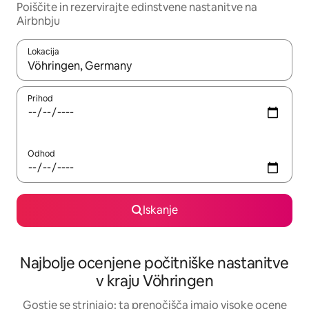
Poiščite in rezervirajte edinstvene nastanitve na
Airbnbju
Lokacija
Ko so rezultati na voljo, krmarite s puščičnima tipkama gor in dol
Prihod
Odhod
Iskanje
Najbolje ocenjene počitniške nastanitve
v kraju Vöhringen
Gostje se strinjajo: ta prenočišča imajo visoke ocene