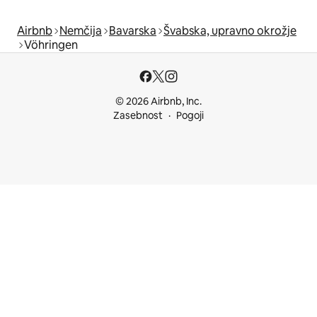
Airbnb
Nemčija
Bavarska
Švabska, upravno okrožje
Vöhringen
© 2026 Airbnb, Inc.
Zasebnost
Pogoji