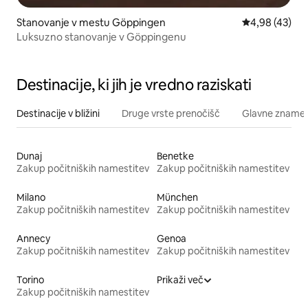
Stanovanje v mestu Göppingen
Povprečna oce
4,98 (43)
Luksuzno stanovanje v Göppingenu
Destinacije, ki jih je vredno raziskati
Destinacije v bližini
Druge vrste prenočišč
Glavne znamenit
Dunaj
Benetke
Zakup počitniških namestitev
Zakup počitniških namestitev
Milano
München
Zakup počitniških namestitev
Zakup počitniških namestitev
Annecy
Genoa
Zakup počitniških namestitev
Zakup počitniških namestitev
Torino
Prikaži več
Zakup počitniških namestitev