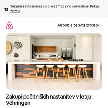
Preskoči
Nekatere informacije so bile samodejno prevedene. 
Prikaži 
na
izvirnik
vsebino
Airbnbjajte svoj prostor
Zakupi počitniških nastanitev v kraju:
Vöhringen