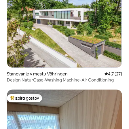
Stanovanje v mestu Vöhringen
Povprečna oc
4,7 (27)
Design NaturOase-Washing Machine-Air Conditioning
Izbira gostov
Najbolj priljubljena prenočišča z značko »Izbira gostov«