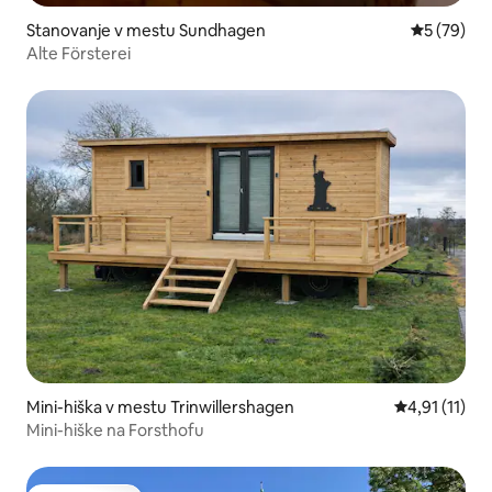
Stanovanje v mestu Sundhagen
Povprečna 
5 (79)
Alte Försterei
Mini-hiška v mestu Trinwillershagen
Povprečna oce
4,91 (11)
Mini-hiške na Forsthofu