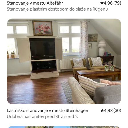
Stanovanje v mestu Altefähr
Povprečna oce
4,96 (79)
Stanovanje z lastnim dostopom do plaže na Rügenu
Lastniško stanovanje v mestu Steinhagen
Povprečna oce
4,93 (30)
Udobna nastanitev pred Stralsund 's