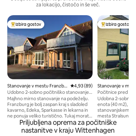
za lokacijo, čistočo in še več.
Izbira gostov
Izbira gostov
Najbolj priljubljena prenočišča z značko »Izbira gostov«
Najbolj priljublje
Stanovanje v mestu Franzbu
Povprečna ocena: 4,93 od 5, št
4,93 (89)
Stanovanje v mest
rg
gen
Udobno 2-sobno počitniško stanovanje v
Počitnice pred St
bližini Baltskega morja
Majhno mirno stanovanje na podeželju.
Udobna 2-sobna d
Franzburg je bolj zaspan kraj s sladoled
enota (40 m2), v pr
kavarno, Edeka, Sparkasse in lekarna in
stanovanjskem ob
ne ponuja veliko turistično. Tukaj morate
mesta Stralsund je
Priljubljena oprema za počitniške
biti vsekakor mobilni, saj je to dobro
privlačne destinacije, kot so Rügen,
izhodišče za dnevne izlete v vse smeri.
Usedom in Darss, 
nastanitve v kraju Wittenhagen
Baltsko morje s čudovitimi plažami na
enodnevne izlete.