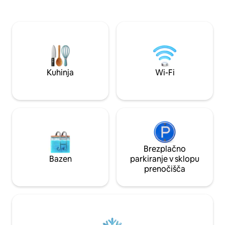
Darss je mogoče doseči v približno 40
približno 3 let, je 
minutah. Mesto Stralsund in Rügen lahko
otroška posteljica.
dosežete v nekaj več kot 30 minutah.
v dnevni sobi (spal
Dobro opremljen apartma ima manjšo
psom po predhod
kuhinjo/dnevni boravak, spalnico in
prilagodljiv prihod
kopalnico. To vključuje parkiranje,
škatla za ključe. 
(balkon ) in uporabo Wi-Fi. Brisače in
osebno pozdravil.
odeje so na voljo ob prihodu. Če je
Kuhinja
Wi-Fi
potrebno, lahko za otroka postrežete z
dodatnim ležiščem, ki je brezplačno.
Brezplačno
Bazen
parkiranje v sklopu
prenočišča