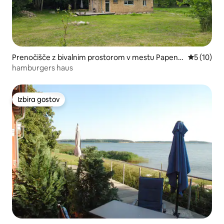
Prenočišče z bivalnim prostorom v mestu Papenh
Povprečna 
5 (10)
agen
hamburgers haus
Izbira gostov
Izbira gostov