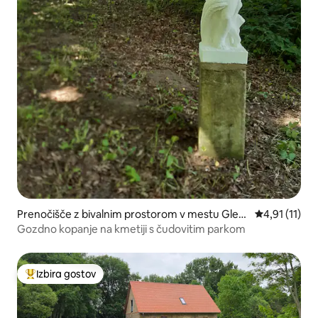
Prenočišče z bivalnim prostorom v mestu Glewi
Povprečna oce
4,91 (11)
tz
Gozdno kopanje na kmetiji s čudovitim parkom
Izbira gostov
Najbolj priljubljena prenočišča z značko »Izbira gostov«