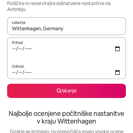
Poiščite in rezervirajte edinstvene nastanitve na
Airbnbju
Lokacija
Ko so rezultati na voljo, krmarite s puščičnima tipkama gor in dol
Prihod
Odhod
Iskanje
Najbolje ocenjene počitniške nastanitve
v kraju Wittenhagen
Gostje se strinjajo: ta prenočišča imajo visoke ocene