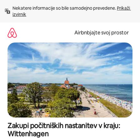
Preskoči
Nekatere informacije so bile samodejno prevedene. 
Prikaži 
na
izvirnik
vsebino
Airbnbjajte svoj prostor
Zakupi počitniških nastanitev v kraju:
Wittenhagen