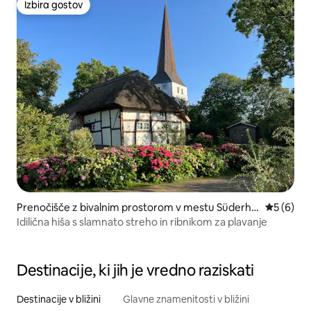
Izbira gostov
Izbira gostov
Prenočišče z bivalnim prostorom v mestu Süderhol
Povprečna
5 (6)
z
Idilična hiša s slamnato streho in ribnikom za plavanje
Destinacije, ki jih je vredno raziskati
Destinacije v bližini
Glavne znamenitosti v bližini