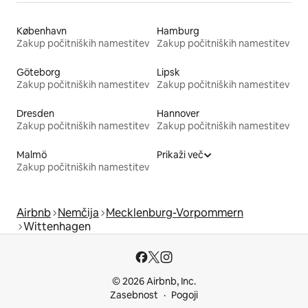
København
Hamburg
Zakup počitniških namestitev
Zakup počitniških namestitev
Göteborg
Lipsk
Zakup počitniških namestitev
Zakup počitniških namestitev
Dresden
Hannover
Zakup počitniških namestitev
Zakup počitniških namestitev
Malmö
Prikaži več
Zakup počitniških namestitev
Airbnb
Nemčija
Mecklenburg-Vorpommern
Wittenhagen
© 2026 Airbnb, Inc.
Zasebnost
Pogoji