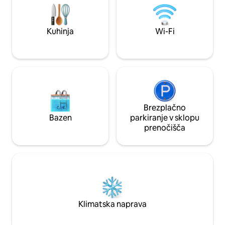
območju Lincoln Parka v tem
mestnega jedra. Re
edinstvenem prenočišču, ki ponuja vse,
doživite najboljše 
kar potrebujete za počitnice v Chicagu.
polnjenje električni
Kuhinja
Wi-Fi
Brezplačno
Bazen
parkiranje v sklopu
prenočišča
Klimatska naprava