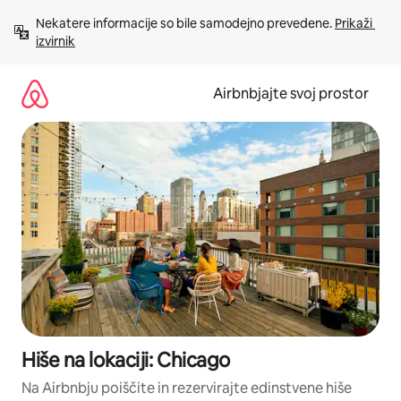
Preskoči
Nekatere informacije so bile samodejno prevedene. 
Prikaži 
na
izvirnik
vsebino
Airbnbjajte svoj prostor
Hiše na lokaciji: Chicago
Na Airbnbju poiščite in rezervirajte edinstvene hiše