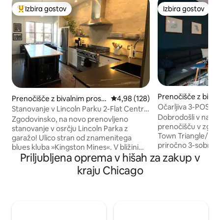
Izbira gostov
Izbira gostov
Najbolj priljubljena prenočišča z značko »Izbira gostov«
Izbira gostov
Prenočišče z bival
Prenočišče z bivalnim prost
Povprečna ocena: 4,98 od 5, št.
4,98 (128)
orom v mestu Linc
Očarljiva 3-POSTE
orom v mestu Lincoln Park
Stanovanje v Lincoln Parku 2-Flat Central
Parku/ starem mes
Dobrodošli v naše
to Everything
Zgodovinsko, na novo prenovljeno
parkirišču
prenočišču v zgo
stanovanje v osrčju Lincoln Parka z
Town Triangle/Linc
garažo! Ulico stran od znamenitega
priročno 3-sobno s
blues kluba »Kingston Mines«. V bližini
pisarniškim prosto
Priljubljena oprema v hišah za zakup v
odličnih barov in restavracij, vključno z
osrčju varne stano
Alinea, je edina restavracija v Chicagu, ki
kraju Chicago
minutnim sprehodo
je nagradila 3 Michelinove zvezdice. 1,5
Line in 10 min do r
km do živalskega vrta Lincoln Park, manj
minutnem sprehodu
kot 1,5 milje do jezera. Čudovito dvorišče
živalskem vrtu Linc
(v skupni rabi s spodnjo enoto) ima plinski
drugem mestu in uli
žar, teraso, teraso in garažo. Uživajte v
boste potopili v vi