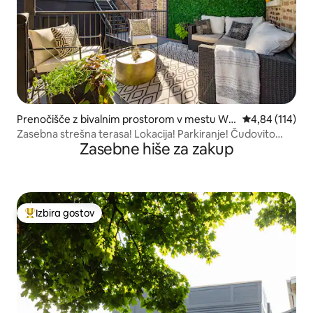
Prenočišče z bivalnim prostorom v mestu Wic
Povprečna ocen
4,84 (114)
ker Park
Zasebna strešna terasa! Lokacija! Parkiranje! Čudovito
Zasebne hiše za zakup
prenočišče!
Izbira gostov
Najbolj priljubljena prenočišča z značko »Izbira gostov«