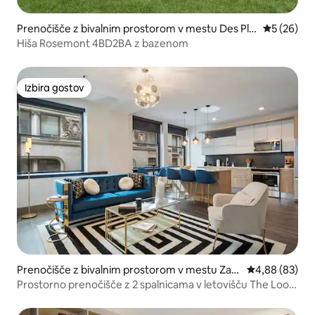
Prenočišče z bivalnim prostorom v mestu Des Plai
Povprečna 
5 (26)
nes
Hiša Rosemont 4BD2BA z bazenom
Izbira gostov
Izbira gostov
Prenočišče z bivalnim prostorom v mestu Zan
Povprečna oce
4,88 (83)
ka
Prostorno prenočišče z 2 spalnicama v letovišču The Loop
Downtown