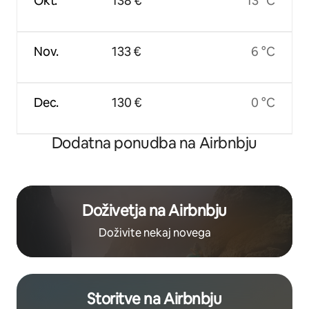
Okt.
138 €
13 °C
Nov.
133 €
6 °C
Dec.
130 €
0 °C
Dodatna ponudba na Airbnbju
Doživetja na Airbnbju
Doživite nekaj novega
Storitve na Airbnbju