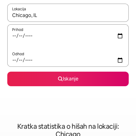
Lokacija
Ko so rezultati na voljo, krmarite s puščičnima tipkama gor in dol
Prihod
Odhod
Iskanje
Kratka statistika o hišah na lokaciji:
Chicago