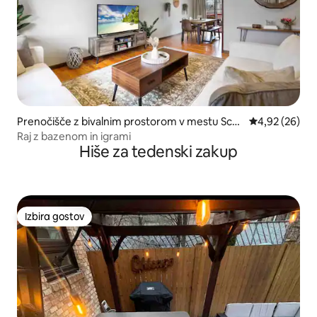
Prenočišče z bivalnim prostorom v mestu Sch
Povprečna oce
4,92 (26)
aumburg
Raj z bazenom in igrami
Hiše za tedenski zakup
Izbira gostov
Izbira gostov