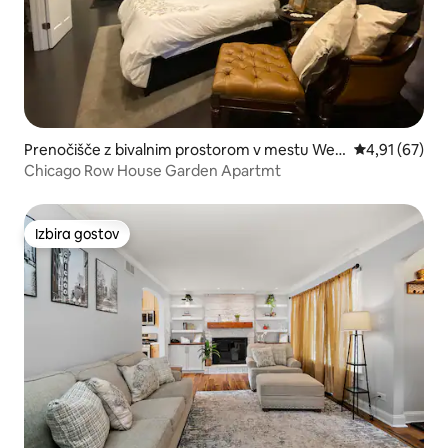
Prenočišče z bivalnim prostorom v mestu Wes
Povprečna oce
4,91 (67)
t Side
Chicago Row House Garden Apartmt
Izbira gostov
Izbira gostov