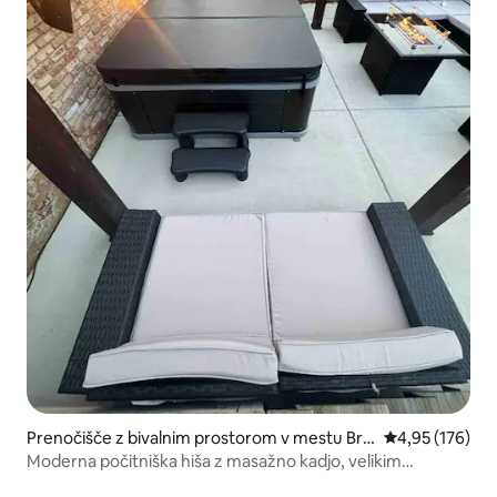
Prenočišče z bivalnim prostorom v mestu Bri
Povprečna ocen
4,95 (176)
dgeport
Moderna počitniška hiša z masažno kadjo, velikim
dvoriščem in parkiriščem