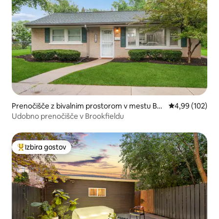
Prenočišče z bivalnim prostorom v mestu Bro
Povprečna ocen
4,99 (102)
okfield
Udobno prenočišče v Brookfieldu
Izbira gostov
Najbolj priljubljena prenočišča z značko »Izbira gostov«