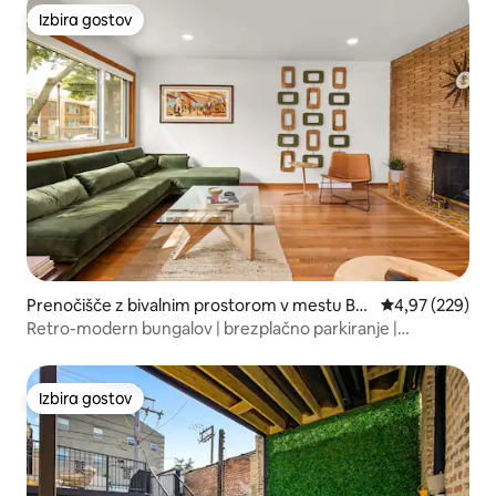
Izbira gostov
Izbira gostov
Prenočišče z bivalnim prostorom v mestu Ber
Povprečna ocen
4,97 (229)
wyn
Retro-modern bungalov | brezplačno parkiranje |
primerno za hišne ljubljenčke
Izbira gostov
Izbira gostov