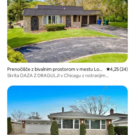
Prenočišče z bivalnim prostorom v mestu Lock
Povprečna oce
4,25 (24)
port
Skrita OAZA Z DRAGULJI v Chicagu z notranjim
BAZENOM