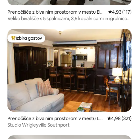
Prenočišče z bivalnim prostorom v mestu Elm
Povprečna ocen
4,93 (117)
hurst
Veliko bivališče s 5 spalnicami, 3,5 kopalnicami in igralnico
na odlični lokaciji, le nekaj minut od središča mesta
Izbira gostov
Najbolj priljubljena prenočišča z značko »Izbira gostov«
Prenočišče z bivalnim prostorom v mestu Lak
Povprečna ocen
4,98 (321)
e View
Studio Wrigleyville Southport