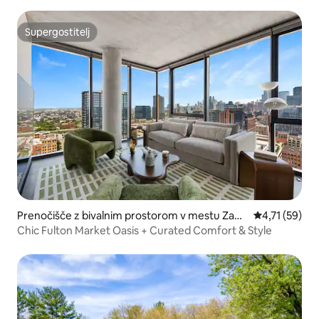
Supergostitelj
Supergostitelj
Prenočišče z bivalnim prostorom v mestu Zaho
Povprečna oce
4,71 (59)
dni obroč
Chic Fulton Market Oasis + Curated Comfort & Style