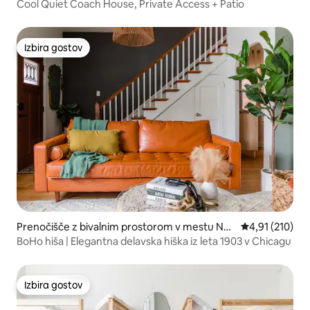
ker Park
Cool Quiet Coach House, Private Access + Patio
Izbira gostov
Izbira gostov
Prenočišče z bivalnim prostorom v mestu Nor
Povprečna ocen
4,91 (210)
th Side
BoHo hiša | Elegantna delavska hiška iz leta 1903 v Chicagu
Izbira gostov
Izbira gostov