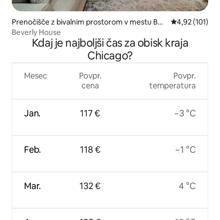
Prenočišče z bivalnim prostorom v mestu Bev
Povprečna ocen
4,92 (101)
erly
Beverly House
Kdaj je najboljši čas za obisk kraja
Chicago?
Mesec
Povpr.
Povpr.
cena
temperatura
Jan.
117 €
−3 °C
Feb.
118 €
−1 °C
Mar.
132 €
4 °C