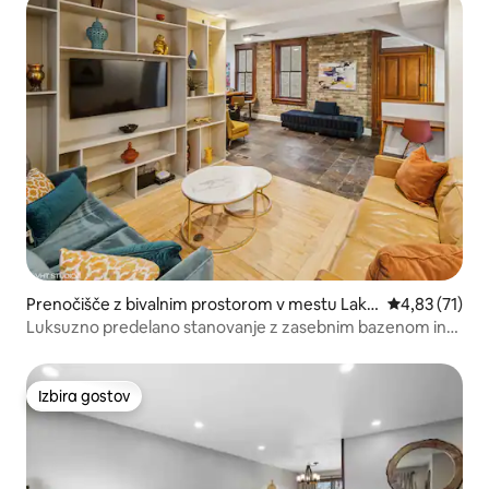
Prenočišče z bivalnim prostorom v mestu Lake
Povprečna oce
4,83 (71)
View
Luksuzno predelano stanovanje z zasebnim bazenom in
kinom
Izbira gostov
Izbira gostov