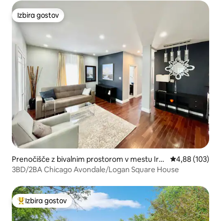
Izbira gostov
Izbira gostov
Prenočišče z bivalnim prostorom v mestu Irvi
Povprečna ocen
4,88 (103)
ng Park
3BD/2BA Chicago Avondale/Logan Square House
Izbira gostov
Najbolj priljubljena prenočišča z značko »Izbira gostov«