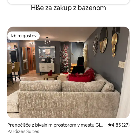
Hiše za zakup z bazenom
Izbira gostov
Izbira gostov
Prenočišče z bivalnim prostorom v mestu Glen
Povprečna oce
4,85 (27)
dale Heights
Pardizes Suites