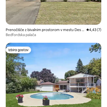
Prenočišče z bivalnim prostorom v mestu Des P
Povprečna oc
4,43 (7)
laines
Bedfordska palača
Izbira gostov
Izbira gostov