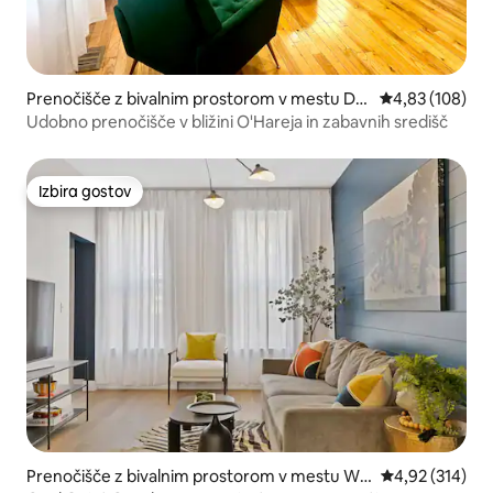
Prenočišče z bivalnim prostorom v mestu De
Povprečna ocen
4,83 (108)
s Plaines
Udobno prenočišče v bližini O'Hareja in zabavnih središč
Izbira gostov
Izbira gostov
Prenočišče z bivalnim prostorom v mestu Wic
Povprečna ocen
4,92 (314)