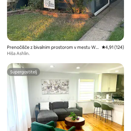
Prenočišče z bivalnim prostorom v mestu Whi
Povprečna ocen
4,91 (124)
ting
Hiša Ashlin.
Supergostitelj
Supergostitelj