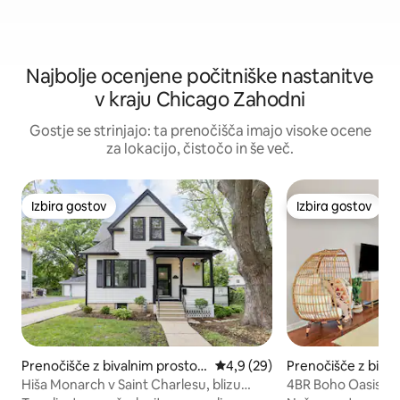
Najbolje ocenjene počitniške nastanitve
v kraju Chicago Zahodni
Gostje se strinjajo: ta prenočišča imajo visoke ocene
za lokacijo, čistočo in še več.
Izbira gostov
Izbira gostov
Izbira gostov
Izbira gostov
Prenočišče z bivalnim prostor
Povprečna ocena: 4,9 od 5, št
4,9 (29)
Prenočišče z biva
om v mestu Saint Charles
v mestu West Chi
Hiša Monarch v Saint Charlesu, blizu
4BR Boho Oasis | K