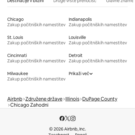
Destinacije v bližini
Druge vrste prenočišč
Glavne znamenit
Chicago
Indianapolis
Zakup počitniških namestitev
Zakup počitniških namestitev
St. Louis
Louisville
Zakup počitniških namestitev
Zakup počitniških namestitev
Cincinnati
Detroit
Zakup počitniških namestitev
Zakup počitniških namestitev
Milwaukee
Prikaži več
Zakup počitniških namestitev
Airbnb
Združene države
Illinois
DuPage County
Chicago Zahodni
© 2026 Airbnb, Inc.