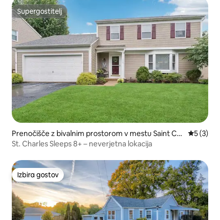
Supergostitelj
Supergostitelj
Prenočišče z bivalnim prostorom v mestu Saint Ch
Povprečna
5 (3)
arles
St. Charles Sleeps 8+ – neverjetna lokacija
Izbira gostov
Izbira gostov