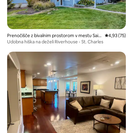
Prenočišče z bivalnim prostorom v mestu Sain
Povprečna oce
4,93 (75)
t Charles
Udobna hiška na deželi Riverhouse - St. Charles