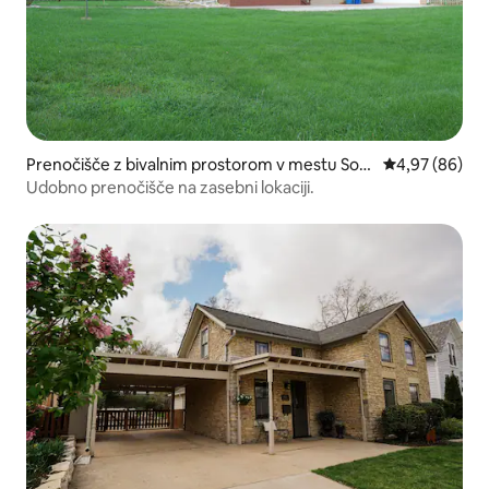
Prenočišče z bivalnim prostorom v mestu Sou
Povprečna oce
4,97 (86)
th Elgin
Udobno prenočišče na zasebni lokaciji.