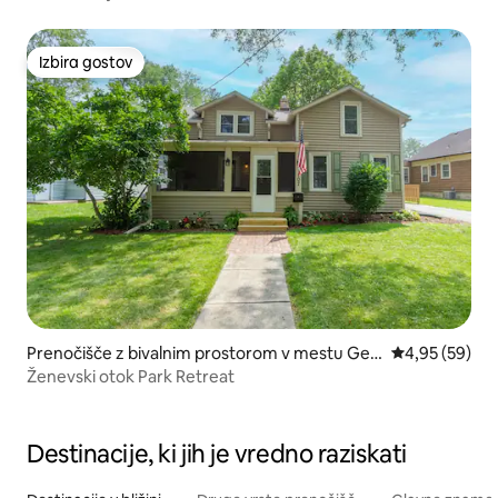
Izbira gostov
Izbira gostov
Prenočišče z bivalnim prostorom v mestu Gen
Povprečna oce
4,95 (59)
eva
Ženevski otok Park Retreat
Destinacije, ki jih je vredno raziskati