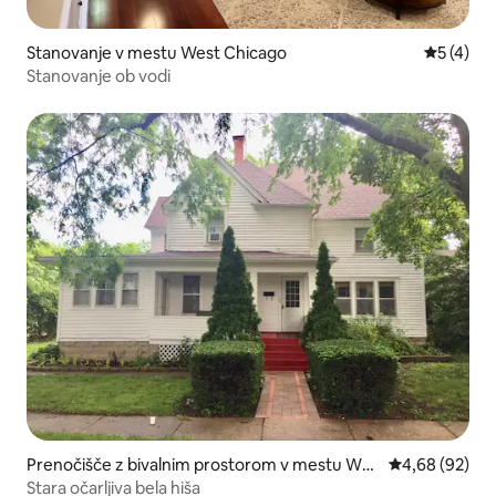
Stanovanje v mestu West Chicago
Povprečna
5 (4)
Stanovanje ob vodi
Prenočišče z bivalnim prostorom v mestu Wes
Povprečna oce
4,68 (92)
t Chicago
Stara očarljiva bela hiša