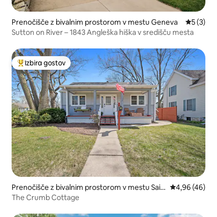
Prenočišče z bivalnim prostorom v mestu Geneva
Povprečna
5 (3)
Sutton on River – 1843 Angleška hiška v središču mesta
Izbira gostov
Najbolj priljubljena prenočišča z značko »Izbira gostov«
Prenočišče z bivalnim prostorom v mestu Sain
Povprečna oce
4,96 (46)
t Charles
The Crumb Cottage