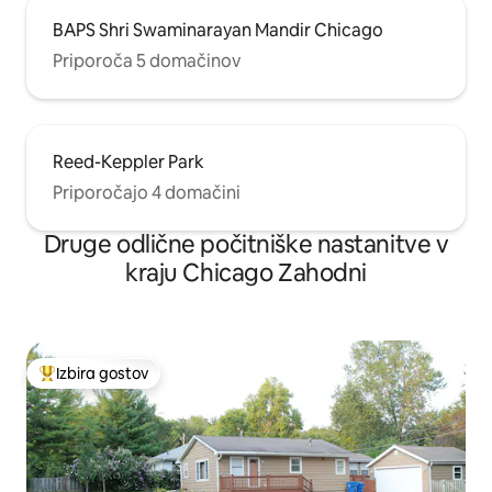
BAPS Shri Swaminarayan Mandir Chicago
Priporoča 5 domačinov
Reed-Keppler Park
Priporočajo 4 domačini
Druge odlične počitniške nastanitve v
kraju Chicago Zahodni
Izbira gostov
Najbolj priljubljena prenočišča z značko »Izbira gostov«