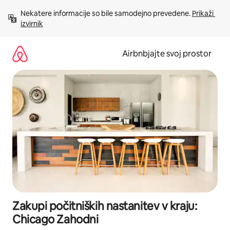
Preskoči
Nekatere informacije so bile samodejno prevedene. 
Prikaži 
na
izvirnik
vsebino
Airbnbjajte svoj prostor
Zakupi počitniških nastanitev v kraju:
Chicago Zahodni