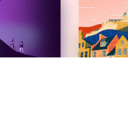
Airbnb
Poletna različica 2026
Novice
Možnosti zaposlitve
Vlagatelji
Airbnb.org – izredna bivališča