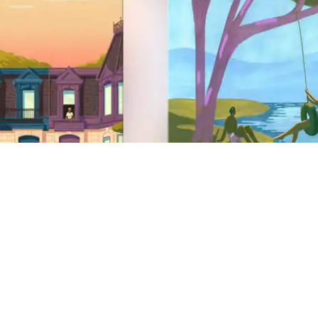
Noga spletišča
Podpora
Center za pomoč
Pomoč pri težavi z varnostjo
AirCover
Protidiskriminacija
Podpora za invalidne osebe