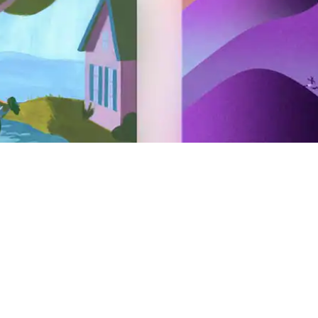
Skrb za goste
Airbnbjajte svoje prenočišče
Airbnbjajte svoje doživetje
Airbnbjajte svojo storitev
AirCover za gostitelje
Viri za gostitelje